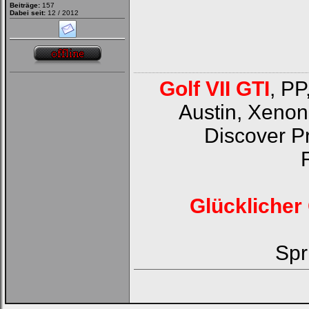
Beiträge:
157
Dabei seit:
12 / 2012
Golf VII GTI
, PP
Austin, Xenon
Discover P
Glücklicher 
Spr