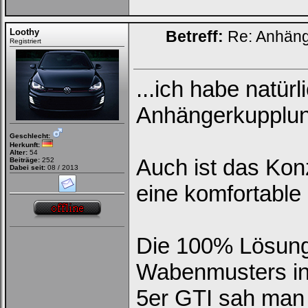
Loothy
Betreff:
Re: Anhän
Registriert
...ich habe natür
Anhängerkupplun
Geschlecht:
Herkunft:
Alter:
54
Auch ist das Kon
Beiträge:
252
Dabei seit:
08 / 2013
eine komfortable
Die 100% Lösung
Wabenmusters in
5er GTI sah man 