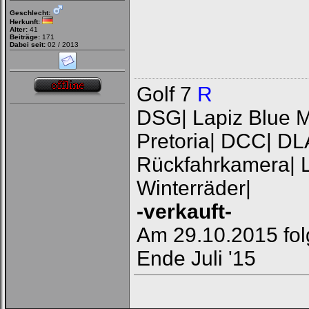
Geschlecht:
Herkunft:
Alter:
41
Beiträge:
171
Dabei seit:
02 / 2013
Golf 7
R
DSG| Lapiz Blue Me
Pretoria| DCC| DL
Rückfahrkamera| L
Winterräder|
-verkauft-
Am 29.10.2015 fol
Ende Juli '15