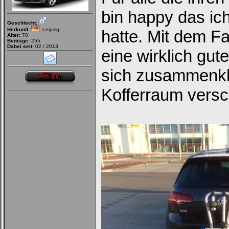
bin happy das ic
Geschlecht:
Herkunft:
Leipzig
hatte. Mit dem F
Alter:
70
Beiträge:
255
Dabei seit:
02 / 2013
eine wirklich gut
sich zusammenkl
Kofferraum vers