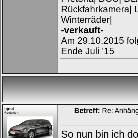
Rückfahrkamera| L
Winterräder|
-verkauft-
Am 29.10.2015 fol
Ende Juli '15
hjnet
Betreff:
Re: Anhän
Registriert
Loginbox
So nun bin ich do