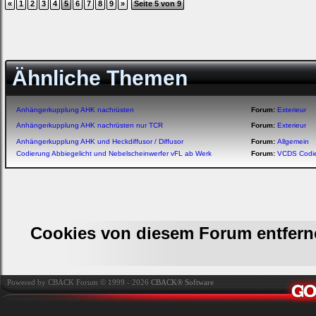
«
1
2
3
4
5
6
7
8
9
»
Seite 5 von 9
Ähnliche Themen
Anhängerkupplung AHK nachrüsten
Forum:
Exterieur
Anhängerkupplung AHK nachrüsten nur TCR
Forum:
Exterieur
Anhängerkupplung AHK und Heckdiffusor / Diffusor
Forum:
Allgemein
Codierung Abbiegelicht und Nebelscheinwerfer vFL ab Werk
Forum:
VCDS Codi
Cookies von diesem Forum entfern
Powered by CBACK Forum © 1999 - 2026
CBACK® Software