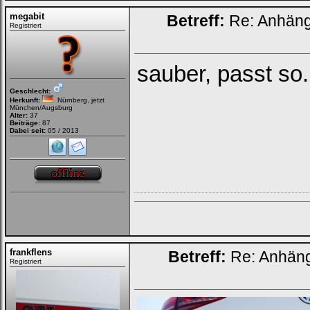
megabit
Betreff:
Re: Anhän
Registriert
sauber, passt so.
Geschlecht:
Herkunft:
Nürnberg, jetzt
München/Augsburg
Alter:
37
Beiträge:
87
Dabei seit:
05 / 2013
frankflens
Betreff:
Re: Anhän
Registriert