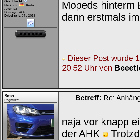
Geschlecht:
Mopeds hinterm E
Herkunft:
Berlin
Alter:
52
Beiträge:
4243
dann erstmals im
Dabei seit:
04 / 2013
Dieser Post wurde 1 
20:52 Uhr von
Beeetl
Sash
Betreff:
Re: Anhän
Registriert
naja vor knapp e
der AHK
Trotz