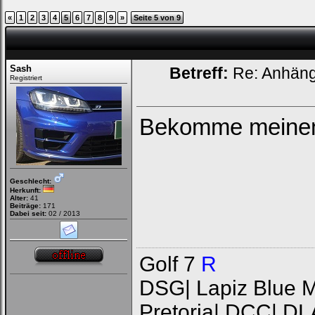
«
1
2
3
4
5
6
7
8
9
»
Seite 5 von 9
Sash
Betreff:
Re: Anhän
Registriert
Bekomme meinen 
Geschlecht:
Herkunft:
Alter:
41
Beiträge:
171
Dabei seit:
02 / 2013
Golf 7
R
DSG| Lapiz Blue Me
Pretoria| DCC| DL