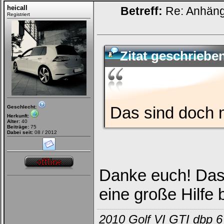
heicall
Betreff:
Re: Anhän
Registriert
Zitat geschriebe
Das sind doch m
Geschlecht:
Herkunft:
Alter:
40
Beiträge:
75
Dabei seit:
08 / 2012
Danke euch! Das f
eine große Hilfe
2010 Golf VI GTI dbp 