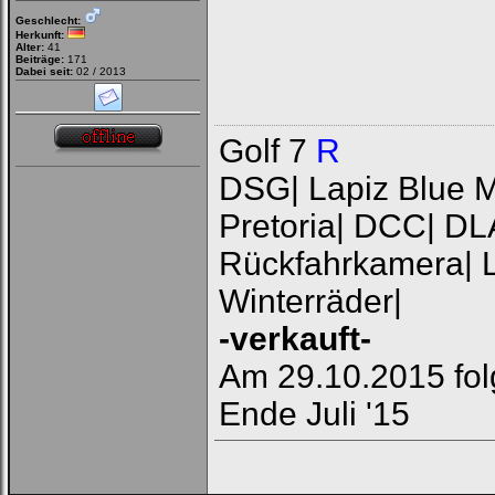
Geschlecht:
Herkunft:
Alter:
41
Beiträge:
171
Dabei seit:
02 / 2013
Golf 7
R
DSG| Lapiz Blue Me
Pretoria| DCC| DL
Rückfahrkamera| L
Winterräder|
-verkauft-
Am 29.10.2015 fol
Ende Juli '15