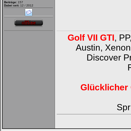
Beiträge:
157
Dabei seit:
12 / 2012
Golf VII GTI
, PP
Austin, Xenon
Discover P
Glücklicher 
Spr