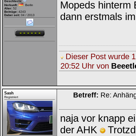
Geschlecht:
Mopeds hinterm E
Herkunft:
Berlin
Alter:
52
Beiträge:
4243
dann erstmals im
Dabei seit:
04 / 2013
Dieser Post wurde 1 
20:52 Uhr von
Beeetl
Sash
Betreff:
Re: Anhän
Registriert
naja vor knapp e
der AHK
Trotz