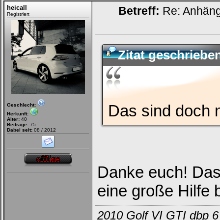
heicall
Betreff:
Re: Anhän
Registriert
Zitat geschriebe
Das sind doch m
Geschlecht:
Herkunft:
Alter:
40
Beiträge:
75
Dabei seit:
08 / 2012
Danke euch! Das f
eine große Hilfe
2010 Golf VI GTI dbp 