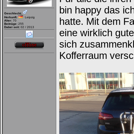
bin happy das ic
Geschlecht:
Herkunft:
Leipzig
hatte. Mit dem F
Alter:
70
Beiträge:
255
Dabei seit:
02 / 2013
eine wirklich gut
sich zusammenkl
Kofferraum vers