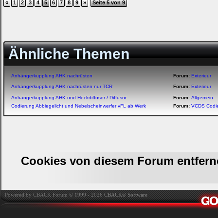
«
1
2
3
4
5
6
7
8
9
»
Seite 5 von 9
Ähnliche Themen
Anhängerkupplung AHK nachrüsten
Forum:
Exterieur
Anhängerkupplung AHK nachrüsten nur TCR
Forum:
Exterieur
Anhängerkupplung AHK und Heckdiffusor / Diffusor
Forum:
Allgemein
Codierung Abbiegelicht und Nebelscheinwerfer vFL ab Werk
Forum:
VCDS Codi
Cookies von diesem Forum entfern
Powered by CBACK Forum © 1999 - 2026
CBACK® Software