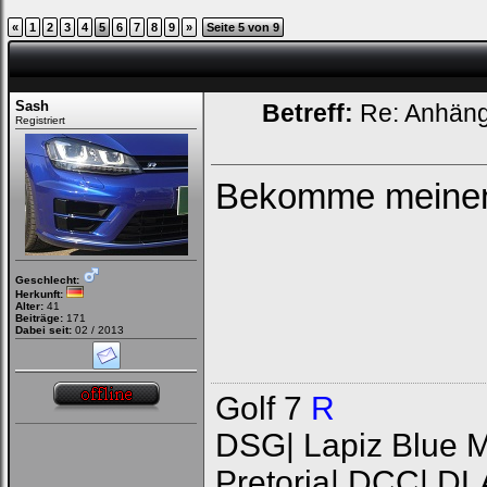
«
1
2
3
4
5
6
7
8
9
»
Seite 5 von 9
Sash
Betreff:
Re: Anhän
Registriert
Bekomme meinen 
Geschlecht:
Herkunft:
Alter:
41
Beiträge:
171
Dabei seit:
02 / 2013
Golf 7
R
DSG| Lapiz Blue Me
Pretoria| DCC| DL