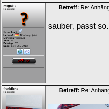
megabit
Betreff:
Re: Anhän
Registriert
sauber, passt so.
Geschlecht:
Herkunft:
Nürnberg, jetzt
München/Augsburg
Alter:
37
Beiträge:
87
Dabei seit:
05 / 2013
frankflens
Betreff:
Re: Anhän
Registriert