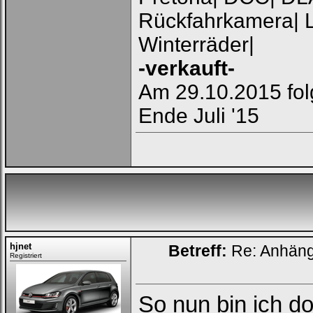
Rückfahrkamera| L
Winterräder|
-verkauft-
Am 29.10.2015 fol
Ende Juli '15
hjnet
Betreff:
Re: Anhän
Registriert
Loginbox
So nun bin ich do