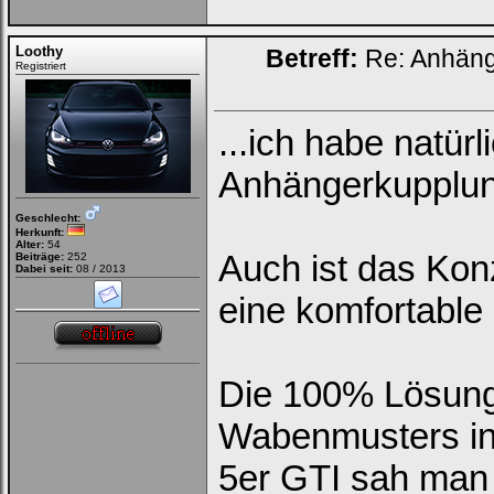
Loothy
Betreff:
Re: Anhän
Registriert
...ich habe natür
Anhängerkupplun
Geschlecht:
Herkunft:
Alter:
54
Auch ist das Kon
Beiträge:
252
Dabei seit:
08 / 2013
eine komfortable
Die 100% Lösung
Wabenmusters in
5er GTI sah man 