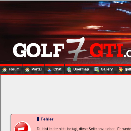
Forum
Portal
Chat
Usermap
Gallery
gol
Loginbox
Trage
bitte
in
die
nachfolgenden
Felder
Deinen
Fehler
Benutzernamen
und
Kennwort
Du bist leider nicht befugt, diese Seite anzusehen. Entwed