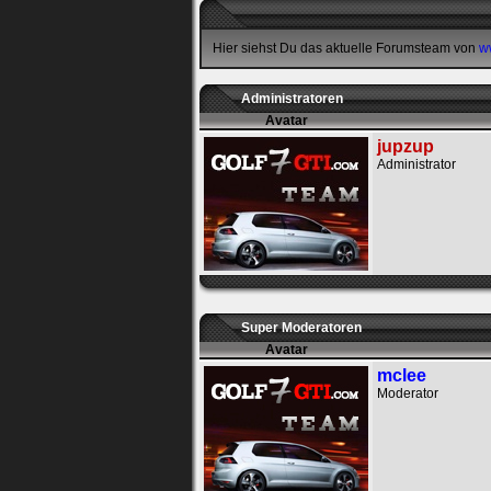
Bei jedem Besuch
automatisch einloggen.
Hier siehst Du das aktuelle Forumsteam von
w
Onlinestatus verstec
Administratoren
Avatar
jupzup
Administrator
Ich habe mein Passwort
vergessen
|
Registrieren
Super Moderatoren
Avatar
mclee
Moderator