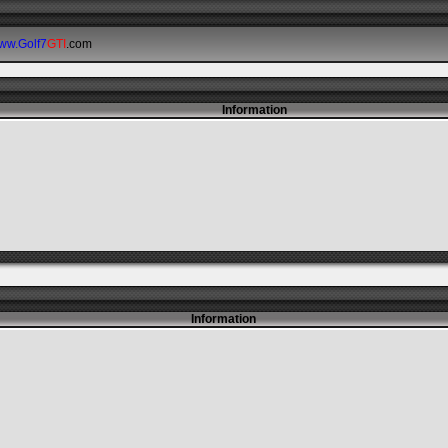
ww.Golf7
GTI
.com
ken.
Information
Information