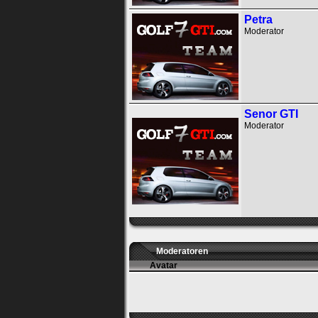
Petra
Moderator
Senor GTI
Moderator
Moderatoren
Avatar