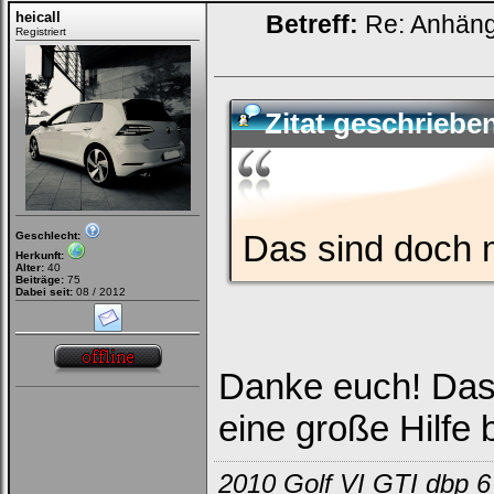
heicall
Betreff:
Re: Anhän
Registriert
Zitat geschriebe
Das sind doch m
Geschlecht:
Herkunft:
Alter:
40
Beiträge:
75
Dabei seit:
08 / 2012
Danke euch! Das f
eine große Hilfe
2010 Golf VI GTI dbp 