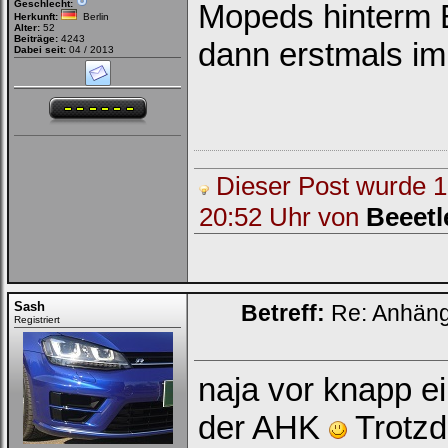
Geschlecht:
Mopeds hinterm E
Herkunft:
Berlin
Alter:
52
Beiträge:
4243
dann erstmals im
Dabei seit:
04 / 2013
Dieser Post wurde 1 
20:52 Uhr von
Beeetl
Sash
Betreff:
Re: Anhän
Registriert
naja vor knapp e
der AHK
Trotz