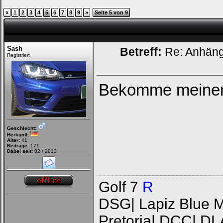
«
1
2
3
4
5
6
7
8
9
»
Seite 5 von 9
Sash
Betreff:
Re: Anhän
Registriert
Bekomme meinen 
Geschlecht:
Herkunft:
Alter:
41
Beiträge:
171
Dabei seit:
02 / 2013
Golf 7
R
DSG| Lapiz Blue Me
Pretoria| DCC| DL