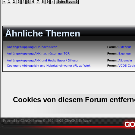
«
1
2
3
4
5
6
7
8
9
»
Seite 5 von 9
Ähnliche Themen
Anhängerkupplung AHK nachrüsten
Forum:
Exterieur
Anhängerkupplung AHK nachrüsten nur TCR
Forum:
Exterieur
Anhängerkupplung AHK und Heckdiffusor / Diffusor
Forum:
Allgemein
Codierung Abbiegelicht und Nebelscheinwerfer vFL ab Werk
Forum:
VCDS Codi
Cookies von diesem Forum entfern
Powered by CBACK Forum © 1999 - 2026
CBACK® Software