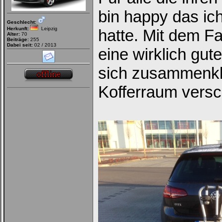
bin happy das ic
Geschlecht:
Herkunft:
Leipzig
hatte. Mit dem F
Alter:
70
Beiträge:
255
Dabei seit:
02 / 2013
eine wirklich gut
sich zusammenkl
Kofferraum vers