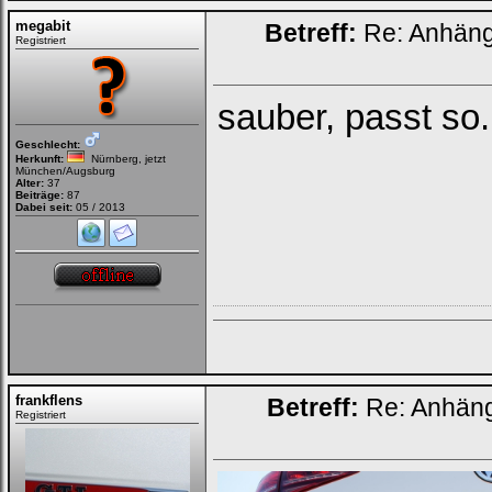
megabit
Betreff:
Re: Anhän
Registriert
sauber, passt so.
Geschlecht:
Herkunft:
Nürnberg, jetzt
München/Augsburg
Alter:
37
Beiträge:
87
Dabei seit:
05 / 2013
frankflens
Betreff:
Re: Anhän
Registriert