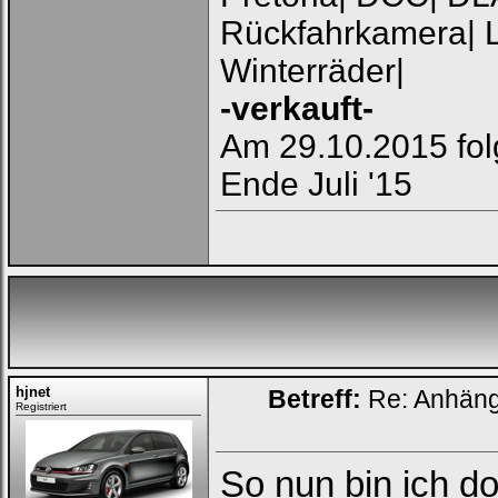
Rückfahrkamera| L
Winterräder|
-verkauft-
Am 29.10.2015 fol
Ende Juli '15
hjnet
Betreff:
Re: Anhän
Registriert
Loginbox
So nun bin ich do