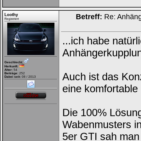
Loothy
Betreff:
Re: Anhän
Registriert
...ich habe natür
Anhängerkupplun
Geschlecht:
Herkunft:
Alter:
54
Auch ist das Kon
Beiträge:
252
Dabei seit:
08 / 2013
eine komfortable
Die 100% Lösung
Wabenmusters in
5er GTI sah man 