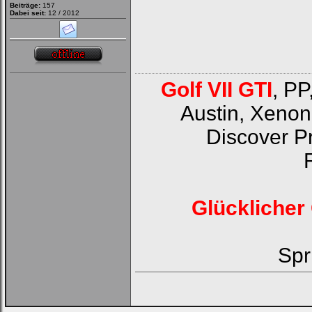
Beiträge:
157
Dabei seit:
12 / 2012
Golf VII GTI
, PP
Austin, Xenon
Discover P
Glücklicher 
Spr