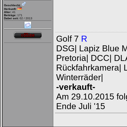
Geschlecht:
Herkunft:
Alter:
41
Beiträge:
171
Dabei seit:
02 / 2013
Golf 7
R
DSG| Lapiz Blue Me
Pretoria| DCC| DL
Rückfahrkamera| L
Winterräder|
-verkauft-
Am 29.10.2015 fol
Ende Juli '15