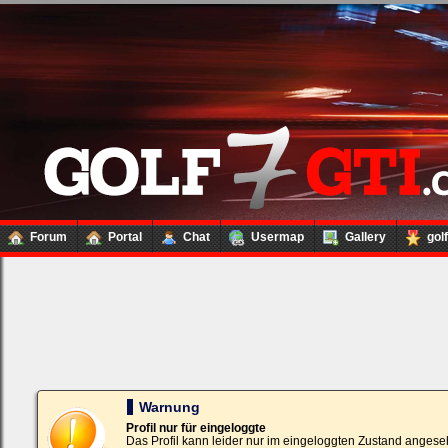
Forum
Portal
Chat
Usermap
Gallery
gol
Loginbox
Trage
bitte
in
die
nachfolgenden
Felder
Deinen
Warnung
Benutzernamen
und
Profil nur für eingeloggte
Kennwort
Das Profil kann leider nur im eingeloggten Zustand angese