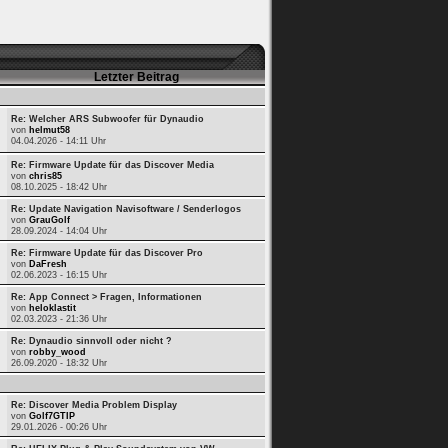
Letzter Beitrag
Re: Welcher ARS Subwoofer für Dynaudio
von
helmut58
04.04.2026 - 14:11 Uhr
Re: Firmware Update für das Discover Media
von
chris85
08.10.2025 - 18:42 Uhr
Re: Update Navigation Navisoftware / Senderlogos
von
GrauGolf
28.09.2024 - 14:04 Uhr
Re: Firmware Update für das Discover Pro
von
DaFresh
02.06.2023 - 16:15 Uhr
Re: App Connect > Fragen, Informationen
von
heloklastit
02.03.2023 - 21:36 Uhr
Re: Dynaudio sinnvoll oder nicht ?
von
robby_wood
26.09.2020 - 18:32 Uhr
Re: Discover Media Problem Display
von
Golf7GTIP
29.01.2026 - 00:26 Uhr