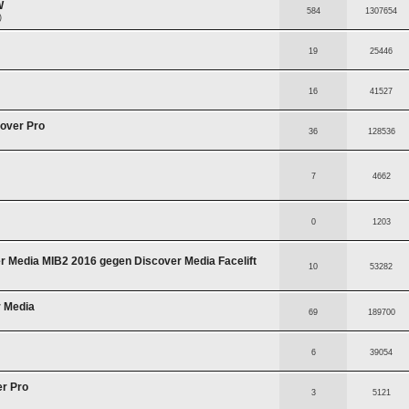
W
584
1307654
)
19
25446
16
41527
over Pro
36
128536
7
4662
0
1203
er Media MIB2 2016 gegen Discover Media Facelift
10
53282
r Media
69
189700
6
39054
er Pro
3
5121