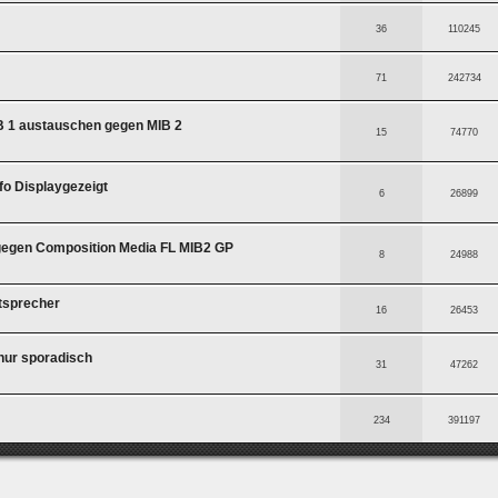
36
110245
71
242734
B 1 austauschen gegen MIB 2
15
74770
nfo Displaygezeigt
6
26899
gegen Composition Media FL MIB2 GP
8
24988
tsprecher
16
26453
 nur sporadisch
31
47262
234
391197