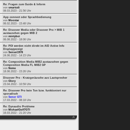
Re: Fragen zum Guide & Inform
von
smartcdi
08.03.2023 - 21:56 Uhr
App connect oder Sprachbedienung
von
Moostar
06.02.2023 - 15:48 Uhr
Re: Discover Media oder Discover Pro > MIB 1
austauschen gegen MIB 2
von
mintyboi
06.08.2022 - 18:06 Uhr
Re: POI werden nicht direkt im AID Active Info
Displaygezeigt
von
Sensei1978
24.06.2022 - 14:15 Uhr
Re: Composition Media MIB2 austauschen gegen
Composition Media FL MIB2 GP
von
Nemo
18.06.2022 - 15:26 Uhr
Discover Pro - Kratzgeräusche aus Lautsprecher
von
Glory
23.04.2022 - 10:59 Uhr
Re: Discover Pro kein Ton bzw. funktioniert nur
sporadisch
von
Senor GTI
17.03.2022 - 08:18 Uhr
Re: Dynaudio Probleme
von
MichaelGolf7GTI
16.03.2022 - 21:20 Uhr