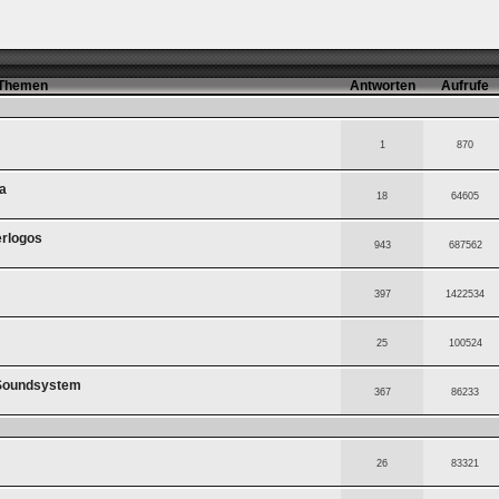
Themen
Antworten
Aufrufe
ken.
1
870
a
18
64605
erlogos
943
687562
397
1422534
25
100524
 Soundsystem
367
86233
26
83321