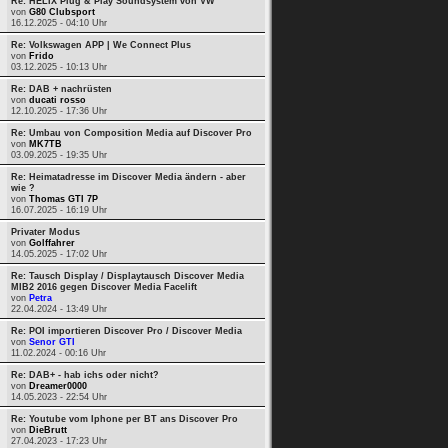
Re: HELIX Plug & Play Soundsystem von VW
von
G80 Clubsport
16.12.2025 - 04:10 Uhr
Re: Volkswagen APP | We Connect Plus
von
Frido
03.12.2025 - 10:13 Uhr
Re: DAB + nachrüsten
von
ducati rosso
12.10.2025 - 17:36 Uhr
Re: Umbau von Composition Media auf Discover Pro
von
MK7TB
03.09.2025 - 19:35 Uhr
Re: Heimatadresse im Discover Media ändern - aber
wie ?
von
Thomas GTI 7P
16.07.2025 - 16:19 Uhr
Privater Modus
von
Golffahrer
14.05.2025 - 17:02 Uhr
Re: Tausch Display / Displaytausch Discover Media
MIB2 2016 gegen Discover Media Facelift
von
Petra
22.04.2024 - 13:49 Uhr
Re: POI importieren Discover Pro / Discover Media
von
Senor GTI
11.02.2024 - 00:16 Uhr
Re: DAB+ - hab ichs oder nicht?
von
Dreamer0000
14.05.2023 - 22:54 Uhr
Re: Youtube vom Iphone per BT ans Discover Pro
von
DieBrutt
27.04.2023 - 17:23 Uhr