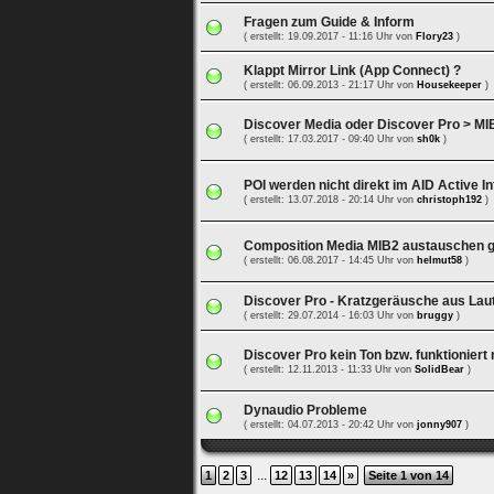
Fragen zum Guide & Inform
( erstellt: 19.09.2017 - 11:16 Uhr von
Flory23
)
Klappt Mirror Link (App Connect) ?
( erstellt: 06.09.2013 - 21:17 Uhr von
Housekeeper
)
Discover Media oder Discover Pro > MI
( erstellt: 17.03.2017 - 09:40 Uhr von
sh0k
)
POI werden nicht direkt im AID Active I
( erstellt: 13.07.2018 - 20:14 Uhr von
christoph192
)
Composition Media MIB2 austauschen 
( erstellt: 06.08.2017 - 14:45 Uhr von
helmut58
)
Discover Pro - Kratzgeräusche aus Lau
( erstellt: 29.07.2014 - 16:03 Uhr von
bruggy
)
Discover Pro kein Ton bzw. funktioniert
( erstellt: 12.11.2013 - 11:33 Uhr von
SolidBear
)
Dynaudio Probleme
( erstellt: 04.07.2013 - 20:42 Uhr von
jonny907
)
...
1
2
3
12
13
14
»
Seite 1 von 14