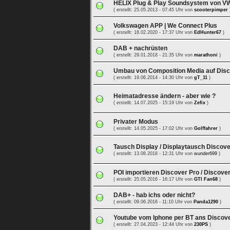
HELIX Plug & Play Soundsystem von V
( erstellt: 25.05.2013 - 07:45 Uhr von
scooterpimper
Volkswagen APP | We Connect Plus
( erstellt: 18.02.2020 - 17:37 Uhr von
EdHunter67
)
DAB + nachrüsten
( erstellt: 29.01.2018 - 21:35 Uhr von
marathoni
)
Umbau von Composition Media auf Disc
( erstellt: 19.06.2014 - 14:30 Uhr von
gT_11
)
Heimatadresse ändern - aber wie ?
( erstellt: 14.07.2025 - 15:19 Uhr von
Zefix
)
Privater Modus
( erstellt: 14.05.2025 - 17:02 Uhr von
Golffahrer
)
Tausch Display / Displaytausch Discov
( erstellt: 13.08.2018 - 12:31 Uhr von
wunder699
)
POI importieren Discover Pro / Discove
( erstellt: 25.05.2016 - 16:17 Uhr von
GTI Fan68
)
DAB+ - hab ichs oder nicht?
( erstellt: 09.06.2016 - 11:10 Uhr von
Panda1290
)
Youtube vom Iphone per BT ans Discov
( erstellt: 27.04.2023 - 12:44 Uhr von
230PS
)