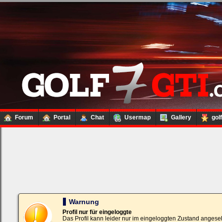
Forum
Portal
Chat
Usermap
Gallery
gol
Loginbox
Trage
bitte
in
die
nachfolgenden
Felder
Deinen
Warnung
Benutzernamen
und
Profil nur für eingeloggte
Kennwort
Das Profil kann leider nur im eingeloggten Zustand angese