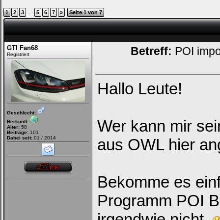
...
1
2
3
5
6
7
»
Seite 1 von 7
GTI Fan68
Betreff:
POI impo
Registriert
Hallo Leute!
Geschlecht:
Wer kann mir sei
Herkunft:
Alter:
58
Beiträge:
101
Dabei seit:
01 / 2014
aus OWL hier an
Bekomme es einfa
Programm POI Bas
irgendwie nicht.