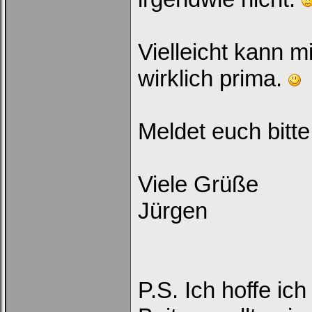
Loginbox
Trage
bitte
Vielleicht kann 
in
die
nachfolgenden
wirklich prima.
Felder
Deinen
Benutzernamen
und
Kennwort
Meldet euch bitte 
ein,
um
Dich
einzuloggen.
Viele Grüße
Username:
Jürgen
Passwort:
Bei jedem Besuch
automatisch einloggen.
P.S. Ich hoffe ic
Onlinestatus verstecken.