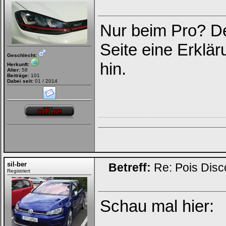
Nur beim Pro? De
Seite eine Erklä
Geschlecht:
hin.
Herkunft:
Alter:
58
Beiträge:
101
Dabei seit:
01 / 2014
sil-ber
Betreff:
Re: Pois Dis
Registriert
Schau mal hier: