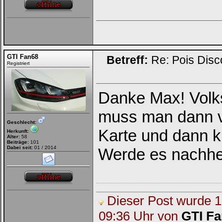
GTI Fan68
Betreff:
Re: Pois Dis
Registriert
Danke Max! Volks
muss man dann vo
Geschlecht:
Karte und dann k
Herkunft:
Alter:
58
Beiträge:
101
Dabei seit:
01 / 2014
Werde es nachher
Dieser Post wurde 1 
09:36 Uhr von
GTI F