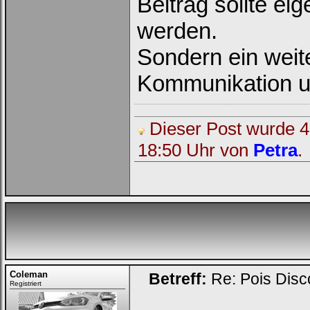
Beitrag sollte ei
werden.
Sondern ein weite
Kommunikation u
Ich habe mein Passwort
vergessen
|
Registrieren
Dieser Post wurde 4 
18:50 Uhr von
Petra
.
Coleman
Betreff:
Re: Pois Dis
Registriert