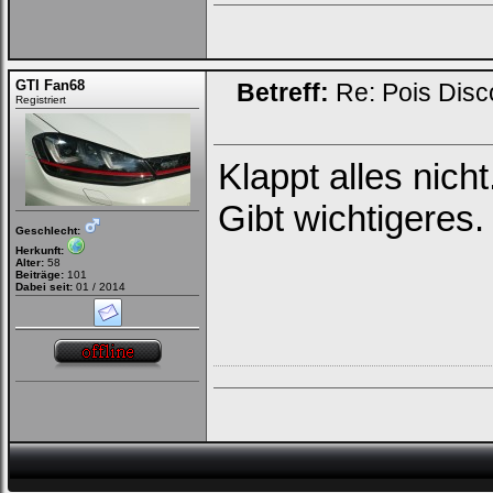
GTI Fan68
Betreff:
Re: Pois Dis
Registriert
Klappt alles nich
Gibt wichtigeres
Geschlecht:
Herkunft:
Alter:
58
Beiträge:
101
Dabei seit:
01 / 2014