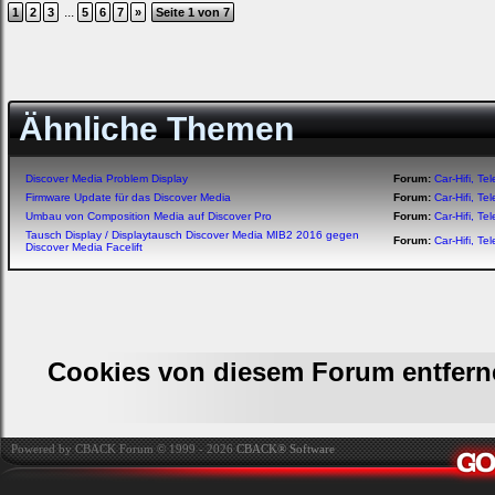
...
1
2
3
5
6
7
»
Seite 1 von 7
Ähnliche Themen
Discover Media Problem Display
Forum:
Car-Hifi, T
Firmware Update für das Discover Media
Forum:
Car-Hifi, T
Umbau von Composition Media auf Discover Pro
Forum:
Car-Hifi, T
Tausch Display / Displaytausch Discover Media MIB2 2016 gegen
Forum:
Car-Hifi, T
Discover Media Facelift
Cookies von diesem Forum entfern
Powered by CBACK Forum © 1999 - 2026
CBACK® Software