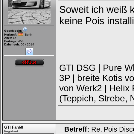
Soweit ich weiß
keine Pois install
Geschlecht:
Herkunft:
Berlin
Alter:
45
Beiträge:
450
Dabei seit:
06 / 2014
GTI DSG | Pure Whit
3P | breite Kotis v
von Werk2 | Helix P
(Teppich, Strebe, N
GTI Fan68
Betreff:
Re: Pois Dis
Registriert