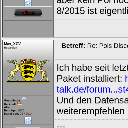
8/2015 ist eigentl
Max_XCV
Betreff:
Re: Pois Dis
Registriert
Ich habe seit le
Paket installiert:
talk.de/forum...
Und den Datensat
Geschlecht:
Herkunft:
Alter:
weiterempfehlen
Beiträge:
1065
Dabei seit:
05 / 2014
---