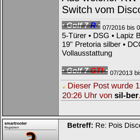
Switch vom Disc
• Golf 7
R
•
07/2016 bis 
5-Türer • DSG • Lapiz B
19" Pretoria silber • D
Vollausstattung
• Golf 7
GTI
•
07/2013 bi
Dieser Post wurde 1 
20:26 Uhr von
sil-ber
smartrooter
Betreff:
Re: Pois Dis
Registriert