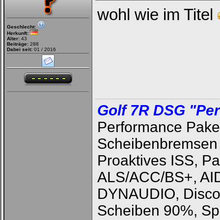
wohl wie im Titel
Geschlecht:
Herkunft:
Alter:
43
Beiträge:
288
Dabei seit:
01 / 2016
Golf 7R DSG "Pe
Performance Paket
Scheibenbremsen +
Proaktives ISS, P
ALS/ACC/BS+, AID
DYNAUDIO, Discov
Scheiben 90%, Sp