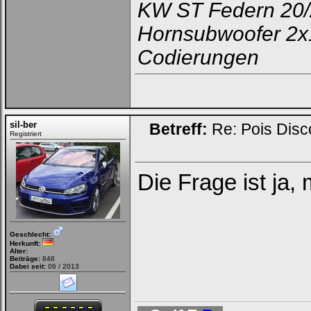
KW ST Federn 20
Hornsubwoofer 2x
Codierungen
sil-ber
Betreff:
Re: Pois Dis
Registriert
Die Frage ist ja
Geschlecht:
Herkunft:
Alter:
Beiträge:
846
Dabei seit:
06 / 2013