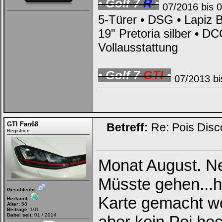
• Golf 7
R
•
07/2016 bis 
5-Türer • DSG • Lapiz B
19" Pretoria silber • D
Vollausstattung
• Golf 7
GTI
•
07/2013 bi
GTI Fan68
Betreff:
Re: Pois Dis
Registriert
Monat August. N
Müsste gehen...
Geschlecht:
Karte gemacht w
Herkunft:
Alter:
58
Beiträge:
101
Dabei seit:
01 / 2014
aber kein Poi ho