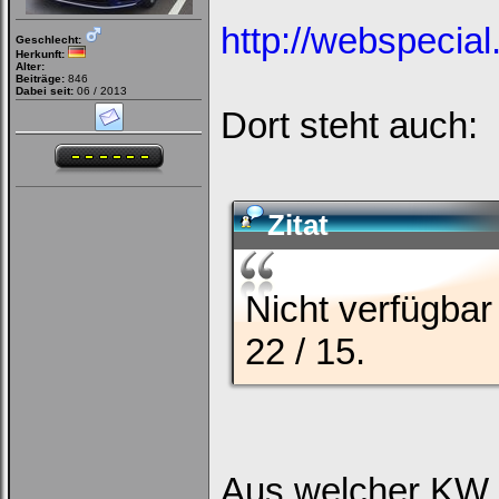
http://webspecial
Geschlecht:
Herkunft:
Alter:
Beiträge:
846
Dabei seit:
06 / 2013
Dort steht auch:
Zitat
Nicht verfügbar
22 / 15.
Aus welcher KW 