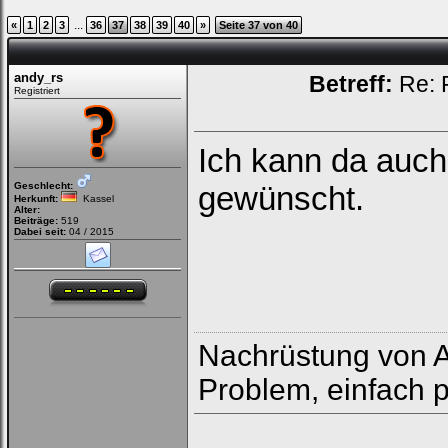
...
«
1
2
3
36
37
38
39
40
»
Seite 37 von 40
andy_rs
Betreff:
Re: 
Registriert
Ich kann da auch
Geschlecht:
gewünscht.
Herkunft:
Kassel
Alter:
Beiträge:
519
Dabei seit:
04 / 2015
Nachrüstung von Ap
Problem, einfach 