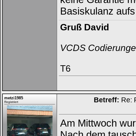
Basiskulanz aufs 
Gruß David
VCDS Codierunge
T6
metzi1985
Betreff:
Re: 
Registriert
Am Mittwoch wur
Nach dem tausch 