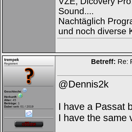
VZE, Dicovery Pro
Sound....
Nachtäglich Progra
und noch diverse K
trempek
Betreff:
Re: 
Registriert
@Dennis2k
Geschlecht:
Herkunft:
Alter:
45
I have a Passat b
Beiträge:
1
Dabei seit:
01 / 2019
I have the same 