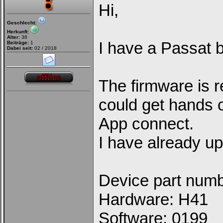
Hi,
Geschlecht:
Herkunft:
Alter:
38
I have a Passat 
Beiträge:
1
Dabei seit:
02 / 2018
The firmware is re
could get hands 
App connect.
I have already u
Device part num
Hardware: H41
Software: 0199