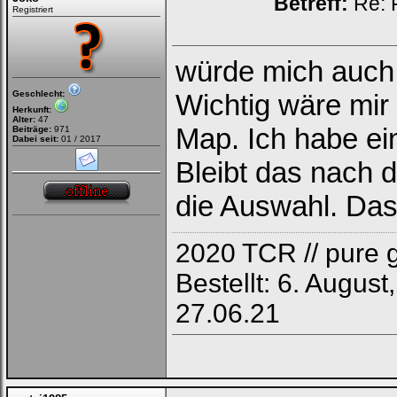
Betreff:
Re: 
Registriert
würde mich auch 
Geschlecht:
Wichtig wäre mir
Herkunft:
Alter:
47
Map. Ich habe ei
Beiträge:
971
Dabei seit:
01 / 2017
Bleibt das nach 
die Auswahl. Das
2020 TCR // pure g
Bestellt: 6. Augus
27.06.21