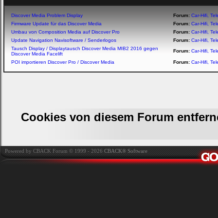
Discover Media Problem Display
Forum:
Car-Hifi, T
Firmware Update für das Discover Media
Forum:
Car-Hifi, T
Umbau von Composition Media auf Discover Pro
Forum:
Car-Hifi, T
Update Navigation Navisoftware / Senderlogos
Forum:
Car-Hifi, T
Tausch Display / Displaytausch Discover Media MIB2 2016 gegen
Forum:
Car-Hifi, T
Discover Media Facelift
POI importieren Discover Pro / Discover Media
Forum:
Car-Hifi, T
Cookies von diesem Forum entfern
Powered by CBACK Forum © 1999 - 2026
CBACK® Software