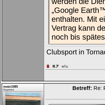
werden die Die
„Google Earth™
enthalten. Mit 
Vertrag kann d
noch bis späte
Clubsport in Torn
metzi1985
Betreff:
Re: 
Registriert