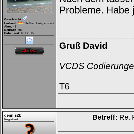
Probleme. Habe j
Geschlecht:
Herkunft:
Heilbad Heiligenstadt
Alter:
41
Beiträge:
96
Dabei seit:
10 / 2015
Gruß David
VCDS Codierunge
T6
dennis2k
Betreff:
Re: 
Registriert