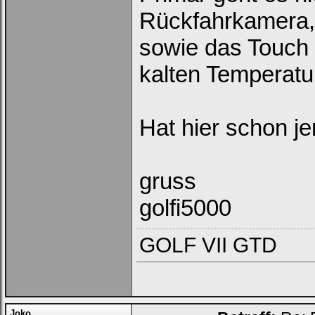
Rückfahrkamera, w
Passwort:
sowie das Touch 
kalten Temperatur
Bei jedem Besuch
automatisch einloggen.
Onlinestatus verstecken.
Hat hier schon j
gruss
golfi5000
Ich habe mein Passwort
vergessen
|
Registrieren
GOLF VII GTD
Joko