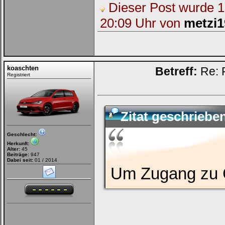
Dieser Post wurde 1 
20:09 Uhr von
metzi1
koaschten
Betreff:
Re: 
Registriert
Zitat geschrieb
Geschlecht:
Herkunft:
Alter:
45
Beiträge:
947
Dabei seit:
01 / 2014
Um Zugang zu G