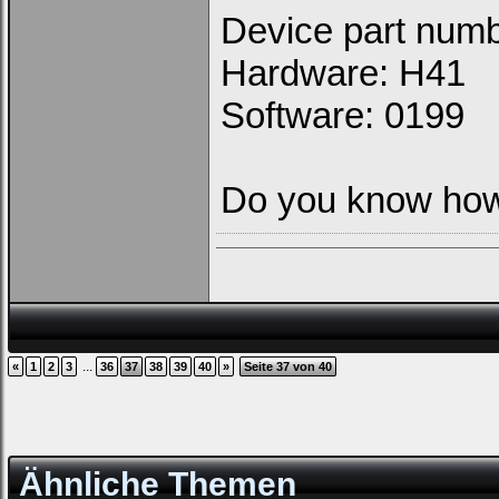
Device part num
Hardware: H41
Software: 0199
Do you know how 
...
«
1
2
3
36
37
38
39
40
»
Seite 37 von 40
Ähnliche Themen