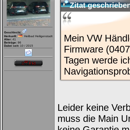
Zitat geschriebe
Geschlecht:
Mein VW Händle
Herkunft:
Heilbad Heiligenstadt
Alter:
41
Beiträge:
96
Firmware (0407)
Dabei seit:
10 / 2015
Tagen werde ic
Navigationspro
Leider keine Ver
muss die Main Un
keine Garantie m