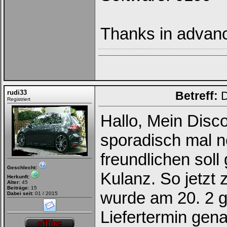
Thanks in advan
rudi33
Betreff:
D
Registriert
Hallo, Mein Disc
sporadisch mal n
freundlichen so
Geschlecht:
Kulanz. So jetzt
Herkunft:
Alter:
45
Beiträge:
15
wurde am 20. 2 ge
Dabei seit:
01 / 2015
Liefertermin gen