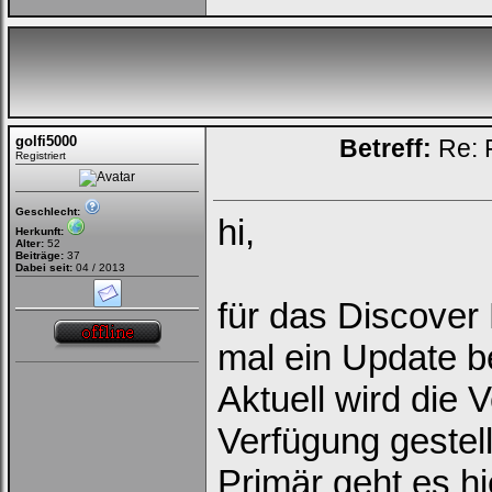
golfi5000
Betreff:
Re: 
Registriert
Loginbox
Geschlecht:
hi,
Trage
Herkunft:
Alter:
52
bitte
Beiträge:
37
in
Dabei seit:
04 / 2013
die
nachfolgenden
für das Discover 
Felder
Deinen
Benutzernamen
mal ein Update be
und
Kennwort
ein,
Aktuell wird die 
um
Dich
Verfügung gestell
einzuloggen.
Primär geht es h
Username: