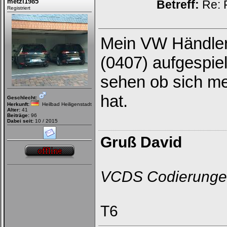
metzi1985
Betreff:
Re: 
Registriert
Mein VW Händler 
(0407) aufgespie
sehen ob sich me
hat.
Geschlecht:
Herkunft:
Heilbad Heiligenstadt
Alter:
41
Beiträge:
96
Dabei seit:
10 / 2015
Gruß David
VCDS Codierunge
T6