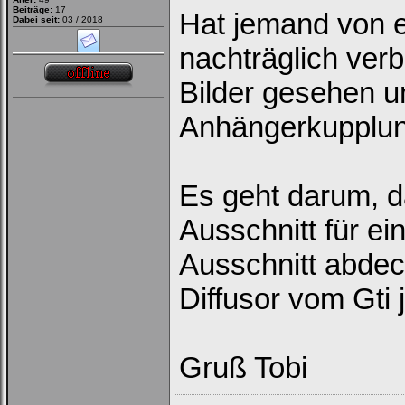
Beiträge:
17
Hat jemand von e
Dabei seit:
03 / 2018
nachträglich ver
Bilder gesehen u
Anhängerkupplun
Es geht darum, da
Ausschnitt für ei
Ausschnitt abdeck
Diffusor vom Gti j
Gruß Tobi