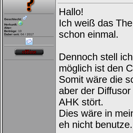
Hallo!
Geschlecht:
Ich weiß das The
Herkunft:
Alter:
schon einmal.
Beiträge:
10
Dabei seit:
04 / 2017
Dennoch stell ich
möglich ist den C
Somit wäre die 
aber der Diffuso
AHK stört.
Dies wäre in mein
eh nicht benutze.