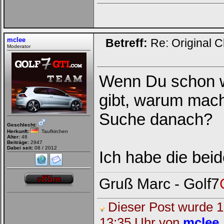
mclee
Betreff:
Re: Original C
Moderator
Wenn Du schon w
gibt, warum mach
Suche danach?
Geschlecht:
Herkunft:
Taufkirchen
Alter:
48
Beiträge:
2947
Dabei seit:
08 / 2012
Ich habe die be
Gruß Marc - Golf7
Dieser Post wurde 1 
13:35 Uhr von
mclee
.