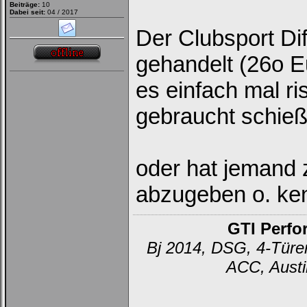
Beiträge:
10
Dabei seit:
04 / 2017
Der Clubsport Di
gehandelt (26o E
es einfach mal ri
gebraucht schieß
oder hat jemand z
abzugeben o. ke
GTI Perfo
Bj 2014, DSG, 4-Türer
ACC, Austi