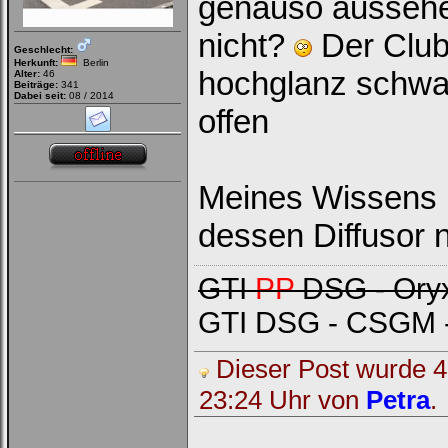
genauso aussehe
nicht?
Der Clubs
Geschlecht:
Herkunft:
Berlin
hochglanz schwar
Alter:
46
Beiträge:
341
Dabei seit:
08 / 2014
offen
Meines Wissens 
dessen Diffusor n
GTI
PP
DSG - Oryx
GTI DSG - CSGM -
Dieser Post wurde 4 
23:24 Uhr von
Petra
.