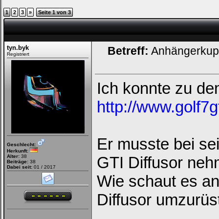
1
2
3
»
Seite 1 von 3
tyn.byk
Betreff:
Anhängerkupp
Registriert
Ich konnte zu de
http://www.golf7g
Er musste bei s
Geschlecht:
Herkunft:
Alter:
38
GTI Diffusor neh
Beiträge:
38
Dabei seit:
01 / 2017
Wie schaut es a
Diffusor umzurüs