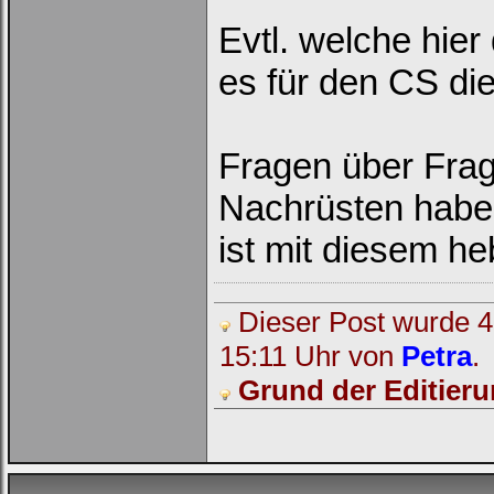
Evtl. welche hier
es für den CS d
Fragen über Frag
Nachrüsten habe
ist mit diesem h
Dieser Post wurde 4 
15:11 Uhr von
Petra
.
Grund der Editieru
Loginbox
Trage
bitte
in