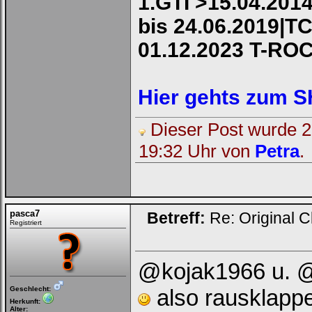
1.GTI >15.04.2014
bis 24.06.2019|TC
01.12.2023 T-RO
Hier gehts zum 
Dieser Post wurde 2 
19:32 Uhr von
Petra
.
pasca7
Betreff:
Re: Original C
Registriert
@kojak1966 u. @
Geschlecht:
also rausklappe
Herkunft:
Alter: