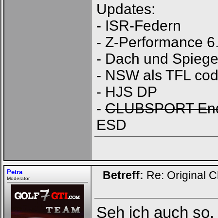
Updates:
- ISR-Federn
- Z-Performance 6
- Dach und Spiegel
- NSW als TFL cod
- HJS DP
-
CLUBSPORT End
ESD
Petra
Betreff:
Re: Original C
Moderator
Seh ich auch so.