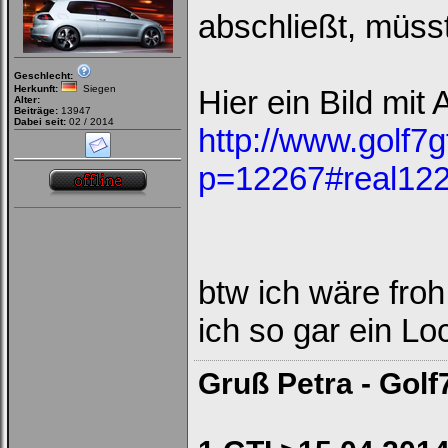
abschließt, müss
Geschlecht:
Herkunft:
Siegen
Hier ein Bild mit
Alter:
Beiträge:
13947
Dabei seit:
02 / 2014
http://www.golf7g
p=12267#real12
btw ich wäre fro
ich so gar ein Lo
Gruß Petra - Golf