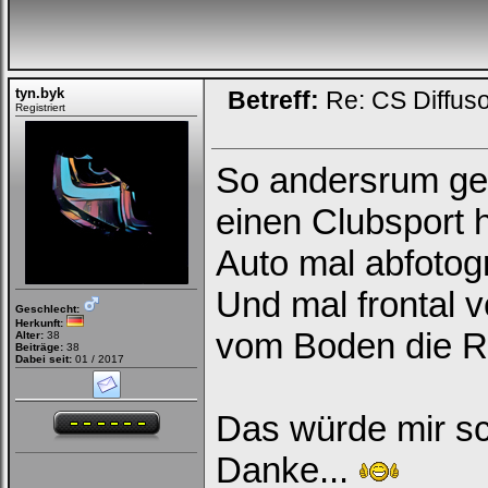
die
nachfolgenden
Felder
Deinen
Benutzernamen
und
tyn.byk
Betreff:
Re: CS Diffus
Kennwort
Registriert
ein,
um
Dich
einzuloggen.
So andersrum gef
Username:
einen Clubsport 
Auto mal abfotog
Passwort:
Und mal frontal 
Geschlecht:
Herkunft:
Bei jedem Besuch
vom Boden die R
Alter:
38
automatisch einloggen.
Beiträge:
38
Dabei seit:
01 / 2017
Onlinestatus verstecken.
Das würde mir sc
Danke...