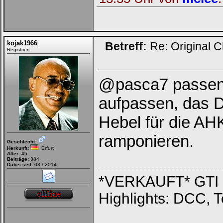
kojak1966
Betreff:
Re: Original C
Registriert
@pasca7 passen w
aufpassen, das D
Hebel für die AHK
ramponieren.
Geschlecht:
Herkunft:
Erfurt
Alter:
45
Beiträge:
384
Dabei seit:
08 / 2014
*VERKAUFT* GTI PP 
Highlights: DCC, 