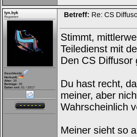
tyn.byk
Betreff:
Re: CS Diffus
Registriert
Stimmt, mittlerw
Teiledienst mit d
Den CS Diffusor g
Geschlecht:
Herkunft:
Du hast recht, da
Alter:
38
Beiträge:
38
Dabei seit:
01 / 2017
meiner, aber nic
Wahrscheinlich
Meiner sieht so a