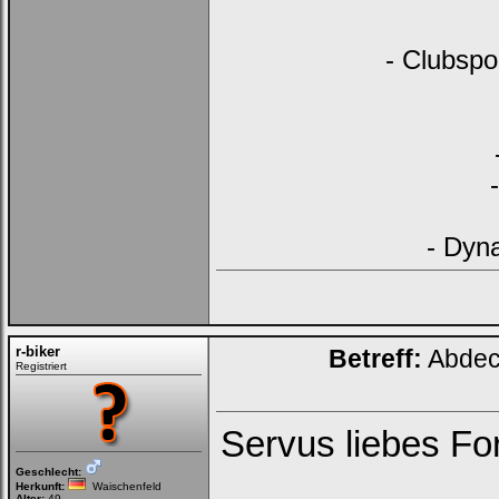
- Clubspo
- Dyn
r-biker
Betreff:
Abdeck
Registriert
Servus liebes Fo
Geschlecht:
Herkunft:
Waischenfeld
Alter:
49