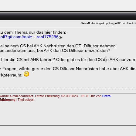
Betreff:
Anhängerkupplung AHK und Heckdif
zu dem Thema nur das hier finden:
olf7gti.com/topic....real175296
bei seinem CS bei AHK Nachrüsten den GTI Diffusor nehmen.
 es andersrum aus, bei AHK den CS Diffusor umzurüsten?
e hier die CS mit AHK fahren? Oder gibt es für den CS die AHK nur zu
 Fragen, würde gerne den CS Diffusor Nachrüsten habe aber AHK die 
m Koferraum.
ken.
wurde 4 mal bearbeitet. Letzte Editierung: 02.08.2023 - 15:11 Uhr von
Petra
.
ditierung:
Titel editiert