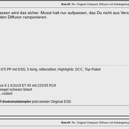
Betreff:
Re: Original Clubsport Diffusor mit Anhängerk
sen wird das sicher. Musst halt nur aufpassen, das Du nicht aus Vers
den Diffusor ramponieren.
I PP mit DSG, 5-türig, reflexsilber, Highlights: DCC, Top-Paket
ce 6.1 8,5x19 ET 45 mit 225/35 R19
iegel schwarz foliert
 codiert
Endschalldämpfer
jetzt wieder Original ESD
Betreff:
Re: Original Clubsport Diffusor mit Anhängerk