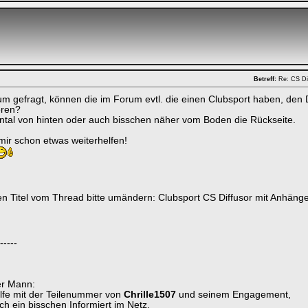
Betreff:
Re: CS Di
m gefragt, können die im Forum evtl. die einen Clubsport haben, den 
eren?
ntal von hinten oder auch bisschen näher vom Boden die Rückseite.
ir schon etwas weiterhelfen!
en Titel vom Thread bitte umändern: Clubsport CS Diffusor mit Anhän
-----
der Mann:
lfe mit der Teilenummer von
Chrille1507
und seinem Engagement,
ch ein bisschen Informiert im Netz.