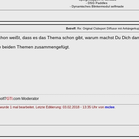
- DSG Paddles
- Dynamisches Blinkermodul selfmade
Betreff:
Re: Original Clubsport Diffusor mit Anhängerk
hon weißt, dass es das Thema schon gibt, warum machst Du Dich dan
ie beiden Themen zusammengefügt.
olf7
GTI
.com Moderator
wurde 1 mal bearbeitet. Letzte Editierung: 03.02.2018 - 13:35 Uhr von
mclee
.