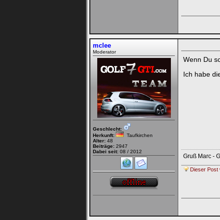
mclee
Moderator
Wenn Du sc
Ich habe d
Geschlecht:
Herkunft:
Taufkirchen
Alter:
48
Beiträge:
2947
Dabei seit:
08 / 2012
Gruß Marc - G
Dieser Post 