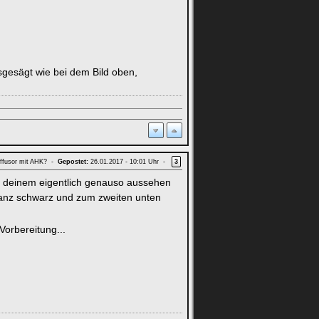
sgesägt wie bei dem Bild oben,
ffusor mit AHK? -
Gepostet:
26.01.2017 - 10:01 Uhr -
3
an deinem eigentlich genauso aussehen
lanz schwarz und zum zweiten unten
Vorbereitung...