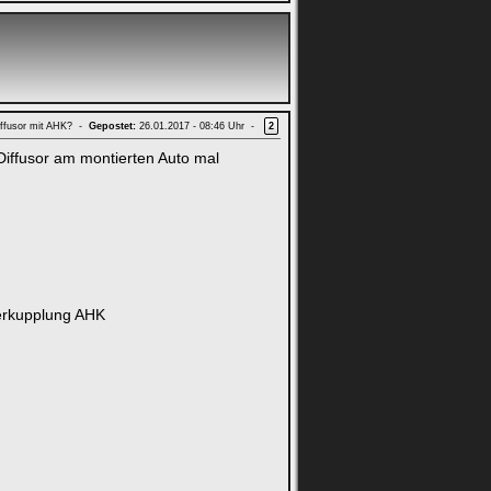
ffusor mit AHK? -
Gepostet:
26.01.2017 - 08:46 Uhr -
2
Diffusor am montierten Auto mal
gerkupplung AHK