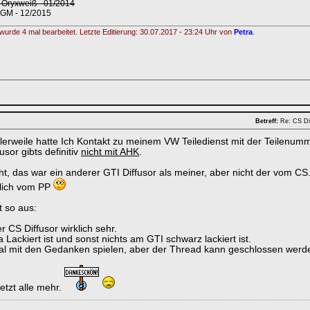
Oryxweiß - 01/2014
GM - 12/2015
wurde 4 mal bearbeitet. Letzte Editierung: 30.07.2017 - 23:24 Uhr von
Petra
.
Betreff:
Re: CS Di
tlerweile hatte Ich Kontakt zu meinem VW Teiledienst mit der Teilenumm
sor gibts definitiv
nicht mit AHK
.
ht, das war ein anderer GTI Diffusor als meiner, aber nicht der vom CS
lich vom PP
t so aus:
er CS Diffusor wirklich sehr.
 Lackiert ist und sonst nichts am GTI schwarz lackiert ist.
al mit den Gedanken spielen, aber der Thread kann geschlossen werd
etzt alle mehr.