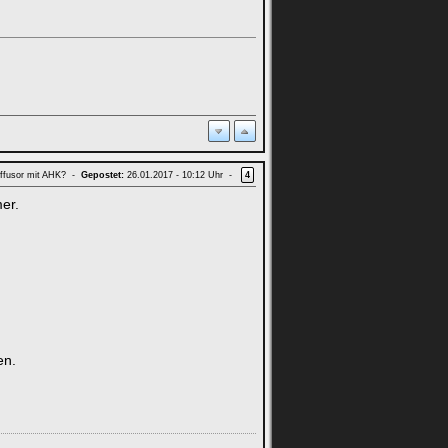
ffusor mit AHK? -
Gepostet:
26.01.2017 - 10:12 Uhr -
4
er.
.
en.