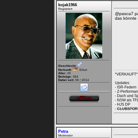
kojak1966
Registriert
@pasca7 pas
das könnte 
Geschlecht:
Herkunft:
Erfurt
Alter:
45
*VERKAUFT* GT
Beiträge:
384
Dabei seit:
08 / 2014
Updates:
- ISR-Federn
- Z-Performan
- Dach und Sp
- NSW als TFL
- HJS DP
-
CLUBSPORT 
Petra
Moderator