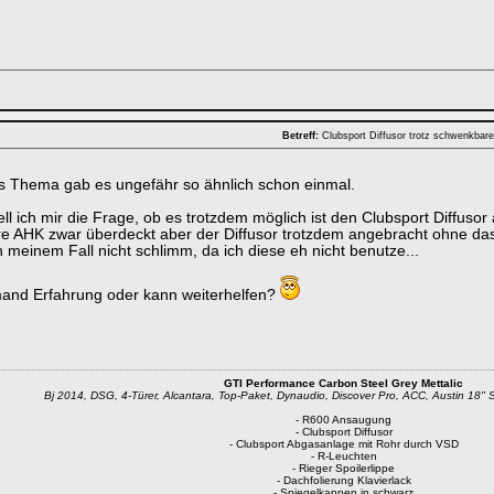
Betreff:
Clubsport Diffusor trotz schwenkba
s Thema gab es ungefähr so ähnlich schon einmal.
ll ich mir die Frage, ob es trotzdem möglich ist den Clubsport Diffuso
 AHK zwar überdeckt aber der Diffusor trotzdem angebracht ohne das 
n meinem Fall nicht schlimm, da ich diese eh nicht benutze...
mand Erfahrung oder kann weiterhelfen?
GTI Performance Carbon Steel Grey Mettalic
Bj 2014, DSG, 4-Türer, Alcantara, Top-Paket, Dynaudio, Discover Pro, ACC, Austin 18'' 
- R600 Ansaugung
- Clubsport Diffusor
- Clubsport Abgasanlage mit Rohr durch VSD
- R-Leuchten
- Rieger Spoilerlippe
- Dachfolierung Klavierlack
- Spiegelkappen in schwarz