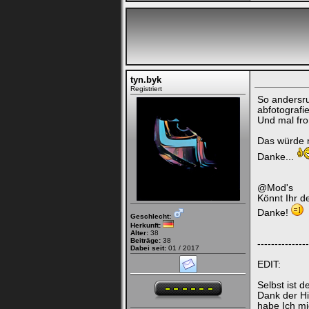
tyn.byk
Registriert
So andersru
abfotografi
Und mal fro
Das würde m
Danke...
@Mod's
Könnt Ihr d
Danke!
Geschlecht:
Herkunft:
Alter:
38
Beiträge:
38
---------------
Dabei seit:
01 / 2017
EDIT:
Selbst ist 
Dank der Hi
habe Ich mi