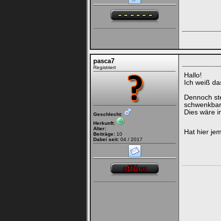
pasca7
Registriert
Hallo!
Ich weiß da
Dennoch ste
schwenkbare
Dies wäre i
Geschlecht:
Herkunft:
Alter:
Hat hier je
Beiträge:
10
Dabei seit:
04 / 2017