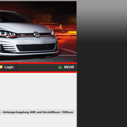
Login
MEHR
»
Anhängerkupplung AHK und Heckdiffusor / Diffusor