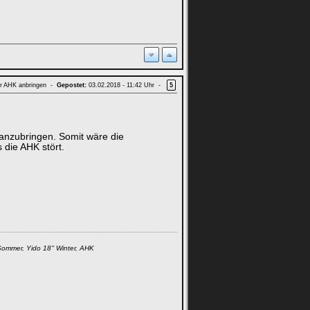
rer AHK anbringen -
Gepostet:
03.02.2018 - 11:42 Uhr -
5
r anzubringen. Somit wäre die
die AHK stört.
Sommer, Yido 18'' Winter, AHK