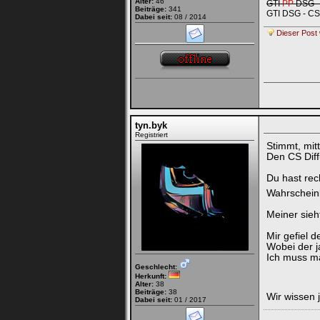
Alter:
46
GTI
PP
DSG - 
Beiträge:
341
GTI DSG - CS
Dabei seit:
08 / 2014
Dieser Post 
tyn.byk
Registriert
Stimmt, mit
Den CS Diffu
Du hast rec
Wahrschein
Meiner sieh
Mir gefiel d
Wobei der ja
Ich muss m
Geschlecht:
Herkunft:
Alter:
38
Beiträge:
38
Wir wissen j
Dabei seit:
01 / 2017