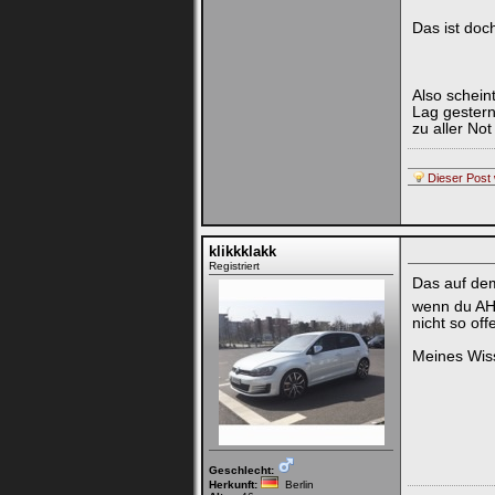
Das ist doch
Also schein
Lag gestern
zu aller No
Dieser Post 
klikkklakk
Registriert
Das auf dem
wenn du AHK
nicht so off
Meines Wiss
Geschlecht:
Herkunft:
Berlin