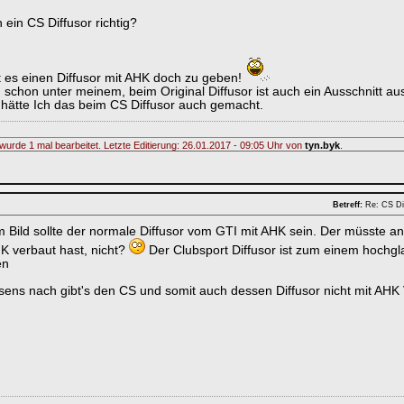
 ein CS Diffusor richtig?
t es einen Diffusor mit AHK doch zu geben!
 schon unter meinem, beim Original Diffusor ist auch ein Ausschnitt au
t hätte Ich das beim CS Diffusor auch gemacht.
wurde 1 mal bearbeitet. Letzte Editierung: 26.01.2017 - 09:05 Uhr von
tyn.byk
.
Betreff:
Re: CS Di
 Bild sollte der normale Diffusor vom GTI mit AHK sein. Der müsste 
 verbaut hast, nicht?
Der Clubsport Diffusor ist zum einem hochg
en
ens nach gibt's den CS und somit auch dessen Diffusor nicht mit AHK 