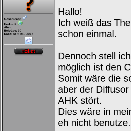
Hallo!
Geschlecht:
Ich weiß das The
Herkunft:
Alter:
schon einmal.
Beiträge:
10
Dabei seit:
04 / 2017
Dennoch stell ich
möglich ist den C
Somit wäre die 
aber der Diffuso
AHK stört.
Dies wäre in mein
eh nicht benutze.