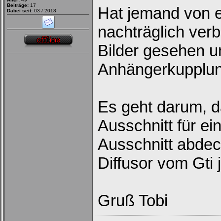
Beiträge:
17
Hat jemand von e
Dabei seit:
03 / 2018
nachträglich ver
Bilder gesehen u
Anhängerkupplun
Es geht darum, da
Ausschnitt für ei
Ausschnitt abdeck
Diffusor vom Gti j
Gruß Tobi