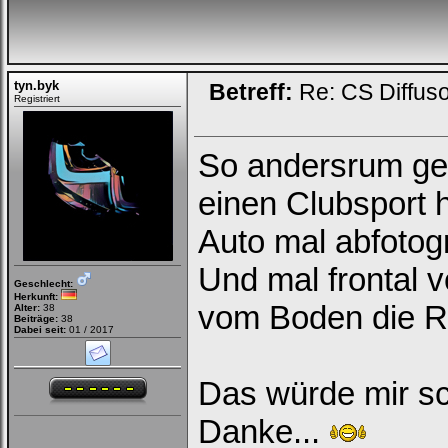
die
nachfolgenden
Felder
Deinen
Benutzernamen
und
tyn.byk
Betreff:
Re: CS Diffus
Kennwort
Registriert
ein,
um
Dich
einzuloggen.
So andersrum gef
Username:
einen Clubsport 
Auto mal abfotog
Passwort:
Und mal frontal 
Geschlecht:
Herkunft:
Bei jedem Besuch
vom Boden die R
Alter:
38
automatisch einloggen.
Beiträge:
38
Dabei seit:
01 / 2017
Onlinestatus verstecken.
Das würde mir sc
Danke...