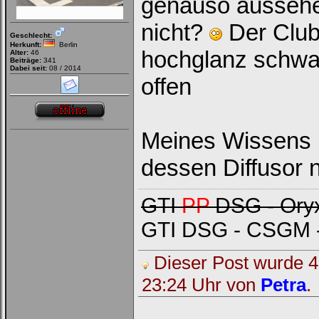
genauso aussehe
nicht?
Der Clubs
Geschlecht:
Herkunft:
Berlin
hochglanz schwar
Alter:
46
Beiträge:
341
Dabei seit:
08 / 2014
offen
Meines Wissens 
dessen Diffusor n
GTI
PP
DSG - Oryx
GTI DSG - CSGM -
Dieser Post wurde 4 
23:24 Uhr von
Petra
.