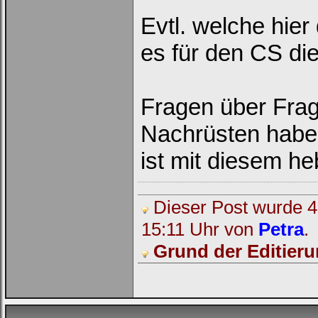
Evtl. welche hier
es für den CS d
Fragen über Frag
Nachrüsten habe
ist mit diesem h
Dieser Post wurde 4 
15:11 Uhr von
Petra
.
Grund der Editieru
Loginbox
Trage
bitte
in