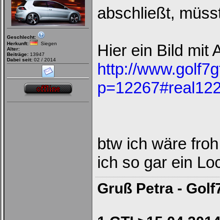
abschließt, müss
Geschlecht:
Herkunft:
Siegen
Hier ein Bild mit
Alter:
Beiträge:
13947
Dabei seit:
02 / 2014
http://www.golf7g
p=12267#real12
btw ich wäre fro
ich so gar ein Lo
Gruß Petra - Golf