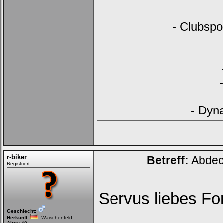
- Clubspo
- Dyn
r-biker
Betreff:
Abdeck
Registriert
Servus liebes Fo
Geschlecht:
Herkunft:
Waischenfeld
Alter:
49