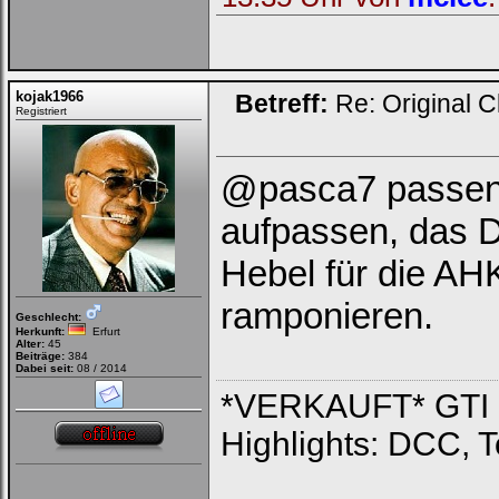
kojak1966
Betreff:
Re: Original C
Registriert
@pasca7 passen w
aufpassen, das D
Hebel für die AHK
ramponieren.
Geschlecht:
Herkunft:
Erfurt
Alter:
45
Beiträge:
384
Dabei seit:
08 / 2014
*VERKAUFT* GTI PP 
Highlights: DCC, 