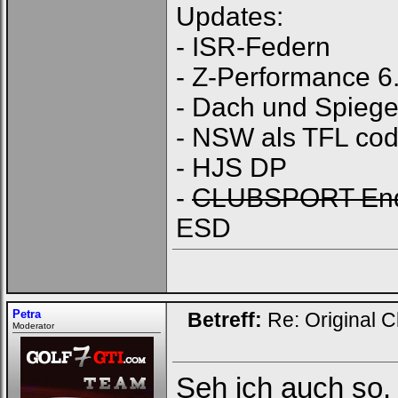
Updates:
- ISR-Federn
- Z-Performance 6
- Dach und Spiegel
- NSW als TFL cod
- HJS DP
-
CLUBSPORT End
ESD
Petra
Betreff:
Re: Original C
Moderator
Seh ich auch so.