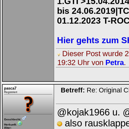
1.GTI >15.04.2014
bis 24.06.2019|TC
01.12.2023 T-RO
Hier gehts zum 
Dieser Post wurde 2 
19:32 Uhr von
Petra
.
pasca7
Betreff:
Re: Original C
Registriert
@kojak1966 u. @
Geschlecht:
also rausklappe
Herkunft:
Alter: