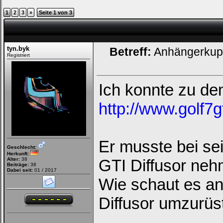
1
2
3
»
Seite 1 von 3
tyn.byk
Betreff:
Anhängerkupp
Registriert
Ich konnte zu de
http://www.golf7g
Er musste bei s
Geschlecht:
Herkunft:
Alter:
38
GTI Diffusor neh
Beiträge:
38
Dabei seit:
01 / 2017
Wie schaut es a
Diffusor umzurüs