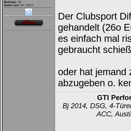
Beiträge:
10
Dabei seit:
04 / 2017
Der Clubsport Di
gehandelt (26o E
es einfach mal ri
gebraucht schieß
oder hat jemand z
abzugeben o. ke
GTI Perfo
Bj 2014, DSG, 4-Türer
ACC, Austi