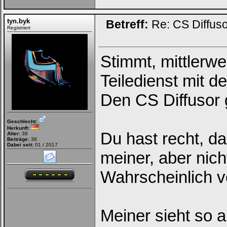
tyn.byk
Betreff:
Re: CS Diffus
Registriert
Stimmt, mittlerw
Teiledienst mit d
Den CS Diffusor g
Geschlecht:
Herkunft:
Du hast recht, da
Alter:
38
Beiträge:
38
Dabei seit:
01 / 2017
meiner, aber nic
Wahrscheinlich
Meiner sieht so a