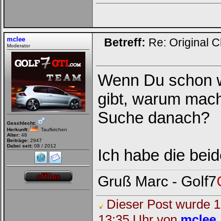
mclee
Betreff:
Re: Original C
Moderator
Wenn Du schon w
gibt, warum mach
Suche danach?
Geschlecht:
Herkunft:
Taufkirchen
Alter:
48
Beiträge:
2947
Dabei seit:
08 / 2012
Ich habe die be
Gruß Marc - Golf7
Dieser Post wurde 1 
13:35 Uhr von
mclee
.