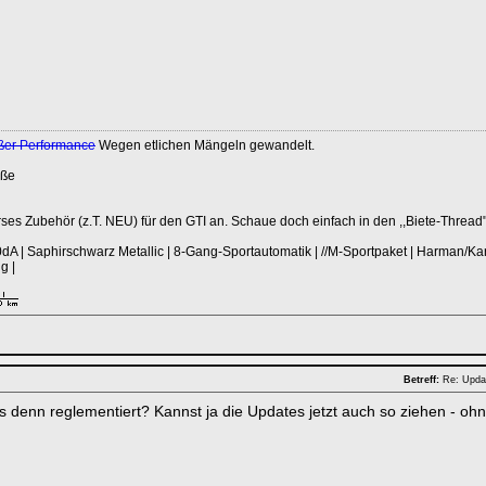
ßer Performance
Wegen etlichen Mängeln gewandelt.
üße
erses Zubehör (z.T. NEU) für den GTI an. Schaue doch einfach in den ,,Biete-Thread"
 | Saphirschwarz Metallic | 8-Gang-Sportautomatik | //M-Sportpaket | Harman/Kard
g |
Betreff:
Re: Upda
s denn reglementiert? Kannst ja die Updates jetzt auch so ziehen - 