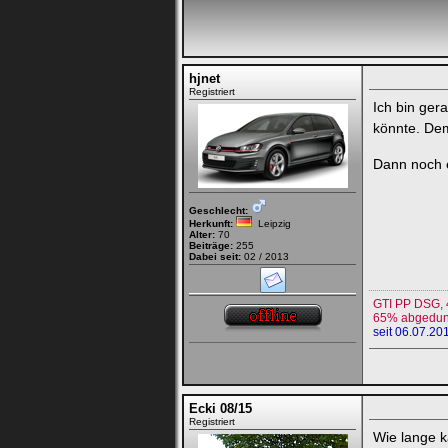
hjnet
Registriert
Ich bin ger
könnte. De
Dann noch 
Geschlecht:
Herkunft:
Leipzig
Alter:
70
Beiträge:
255
Dabei seit:
02 / 2013
GTI PP DSG, 
65% abgedunke
seit 06.07.20
Ecki 08/15
Registriert
Wie lange k