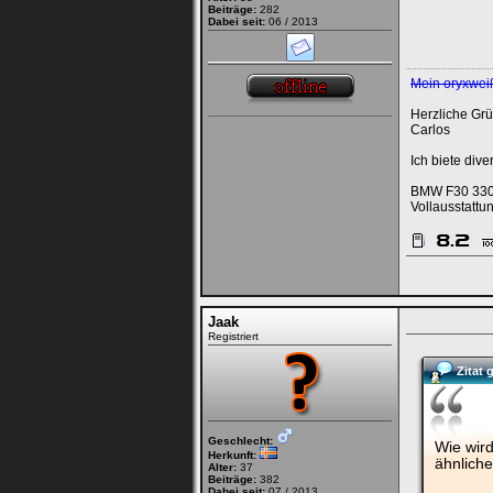
Beiträge:
282
Dabei seit:
06 / 2013
Mein oryxwei
Herzliche Gr
Carlos
Ich biete div
BMW F30 330dA
Vollausstattun
Jaak
Registriert
Zitat 
Geschlecht:
Wie wird
Herkunft:
ähnlich
Alter:
37
Beiträge:
382
Dabei seit:
07 / 2013