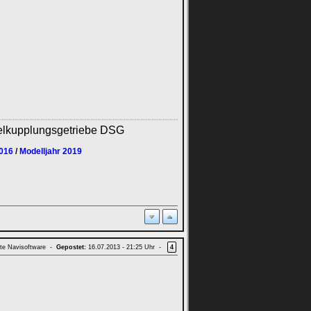
elkupplungsgetriebe DSG
2016
/
Modelljahr 2019
te Navisoftware -
Gepostet:
16.07.2013 - 21:25 Uhr -
4