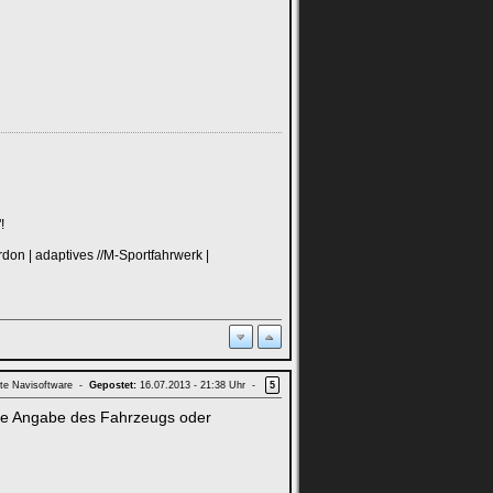
!
on | adaptives //M-Sportfahrwerk |
te Navisoftware -
Gepostet:
16.07.2013 - 21:38 Uhr -
5
ohne Angabe des Fahrzeugs oder