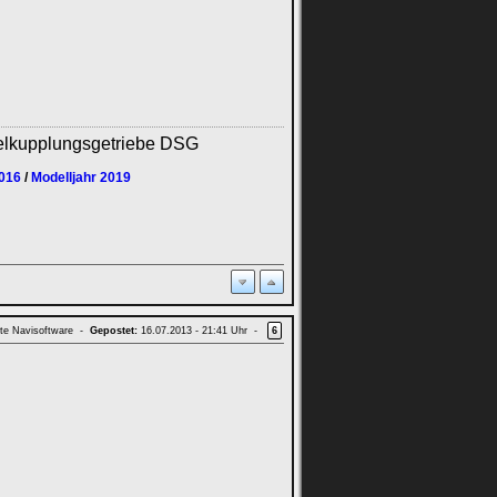
elkupplungsgetriebe DSG
2016
/
Modelljahr 2019
te Navisoftware -
Gepostet:
16.07.2013 - 21:41 Uhr -
6