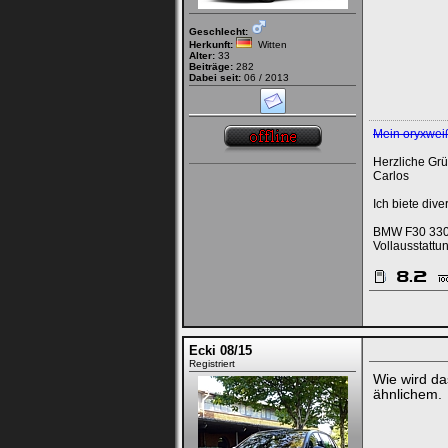
Geschlecht:
Herkunft:
Witten
Alter:
33
Beiträge:
282
Dabei seit:
06 / 2013
Mein oryxwei
Herzliche Gr
Carlos
Ich biete div
BMW F30 330dA
Vollausstattun
Ecki 08/15
Registriert
Wie wird da
ähnlichem.