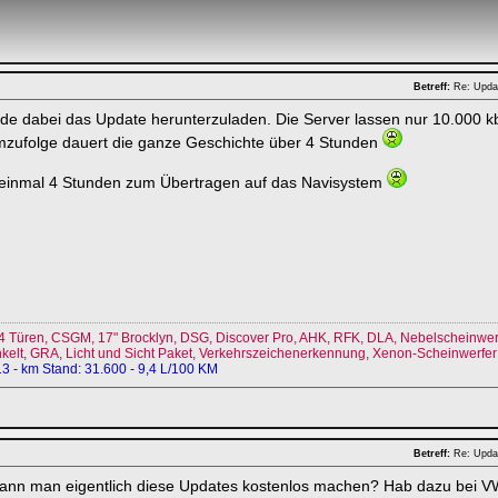
Betreff:
Re: Upda
ade dabei das Update herunterzuladen. Die Server lassen nur 10.000 kbi
mzufolge dauert die ganze Geschichte über 4 Stunden
einmal 4 Stunden zum Übertragen auf das Navisystem
4 Türen, CSGM, 17" Brocklyn, DSG, Discover Pro, AHK, RFK, DLA, Nebelscheinwerf
lt, GRA, Licht und Sicht Paket, Verkehrszeichenerkennung, Xenon-Scheinwerfer m
13 - km Stand: 31.600 - 9,4 L/100 KM
Betreff:
Re: Upda
ann man eigentlich diese Updates kostenlos machen? Hab dazu bei V