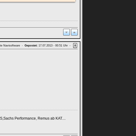
te Navisoftware -
Gepostet:
17.07.2013 - 00:51 Uhr -
8
JS,Sachs Performance, Remus ab KAT....