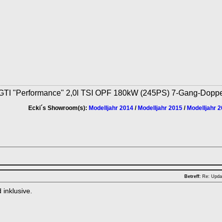
GTI "Performance" 2,0l TSI OPF 180kW (245PS) 7-Gang-Dopp
Ecki´s Showroom(s):
Modelljahr 2014
/
Modelljahr 2015
/
Modelljahr 
Betreff:
Re: Upda
 inklusive.