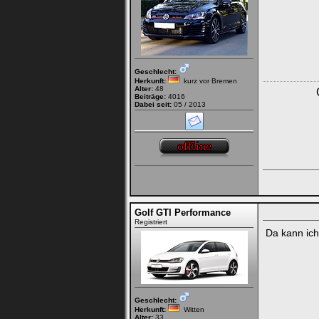
Geschlecht:
Herkunft:
kurz vor Bremen
Alter:
48
Beiträge:
4016
Dabei seit:
05 / 2013
Golf GTI Performance
Registriert
Da kann ich 
Geschlecht:
Herkunft:
Witten
Alter:
33