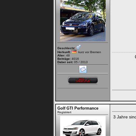
Geschlecht:
Herkunft:
kurz vor Bremen
Alter:
48
Beiträge:
4016
Dabei seit:
05 / 2013
Golf GTI Performance
Registriert
3 Jahre sind