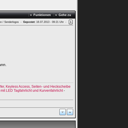
Funktionen
Gehe zu
re / Senderlogos -
Gepostet:
16.07.2013 - 09:21 Uhr -
1
ann.
er, Keyless Access, Seiten- und Heckscheibe
it LED Tagfahrlicht und Kurvenfahrlicht
-