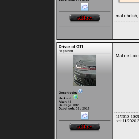
mal ehrlich
Driver of GTI
Registriert
Mal ne Lai
Geschlecht:
Herkunft:
Alter:
48
Beiträge:
892
Dabei seit:
01 / 2013
11/2013-10/2
seit 11/2020