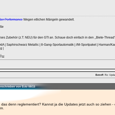
ßer Performance
Wegen etlichen Mängeln gewandelt.
üße
erses Zubehör (z.T. NEU) für den GTI an. Schaue doch einfach in den ,,Biete-Thread"
 | Saphirschwarz Metallic | 8-Gang-Sportautomatik | //M-Sportpaket | Harman/Kard
g |
Betreff:
Re: Upda
geschrieben von Ecki 08/15
 das denn reglementiert? Kannst ja die Updates jetzt auch so ziehen
em.