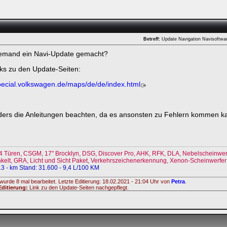
Betreff:
Update Navigation Navisoftwa
jemand ein Navi-Update gemacht?
nks zu den Update-Seiten:
pecial.volkswagen.de/maps/de/de/index.html
ders die Anleitungen beachten, da es ansonsten zu Fehlern kommen k
ken.
4 Türen, CSGM, 17" Brocklyn, DSG, Discover Pro, AHK, RFK, DLA, Nebelscheinwerf
lt, GRA, Licht und Sicht Paket, Verkehrszeichenerkennung, Xenon-Scheinwerfer m
13 - km Stand: 31.600 - 9,4 L/100 KM
wurde 8 mal bearbeitet. Letzte Editierung: 18.02.2021 - 21:04 Uhr von
Petra
.
ditierung:
Link zu den Update-Seiten nachgepflegt.