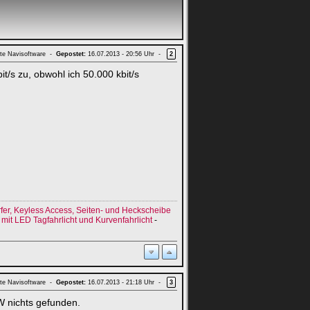
te Navisoftware -
Gepostet:
16.07.2013 - 20:56 Uhr -
2
t/s zu, obwohl ich 50.000 kbit/s
er, Keyless Access, Seiten- und Heckscheibe
it LED Tagfahrlicht und Kurvenfahrlicht
-
te Navisoftware -
Gepostet:
16.07.2013 - 21:18 Uhr -
3
W nichts gefunden.