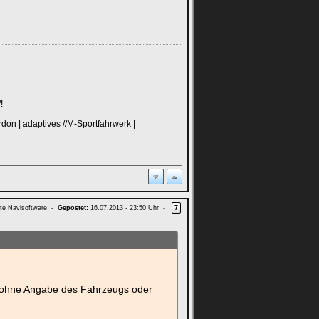
!
on | adaptives //M-Sportfahrwerk |
te Navisoftware -
Gepostet:
16.07.2013 - 23:50 Uhr -
7
 - ohne Angabe des Fahrzeugs oder