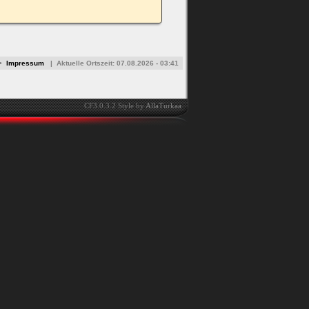
•
Impressum
|
Aktuelle Ortszeit:
07.08.2026 - 03:41
CF3.0.3.2 Style by
AllaTurkaa