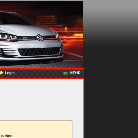
Login
MEHR
nzusehen!