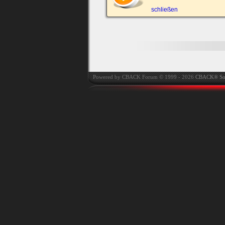
automatisch einloggen.
schließen
Onlinestatus verstec
Powered by CBACK Forum © 1999 - 2026
CBACK® So
Ich habe mein Passwort
vergessen
|
Registrieren