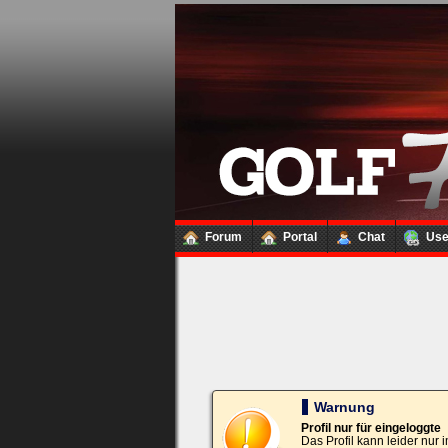
Loginbox
Trage
bitte
in
die
nachfolgenden
Felder
Deinen
Benutzernamen
und
Kennwort
Forum
Portal
Chat
Us
ein,
um
Dich
einzuloggen.
Username:
Passwort:
Warnung
Profil nur für eingeloggte
Das Profil kann leider nur
Bei jedem Besuch