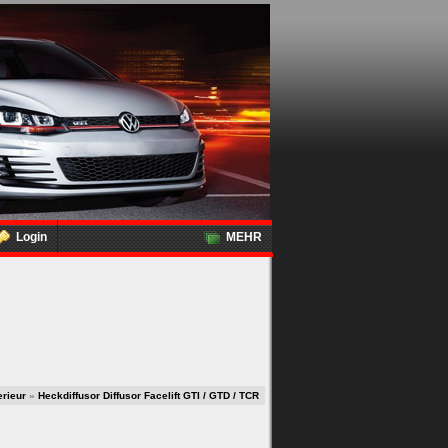
Login
MEHR
erieur
»
Heckdiffusor Diffusor Facelift GTI / GTD / TCR