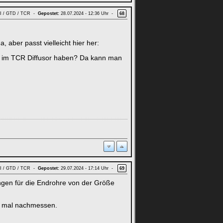
GTI / GTD / TCR -
Gepostet:
28.07.2024 - 12:36 Uhr -
68
 aber passt vielleicht hier her:
e im TCR Diffusor haben? Da kann man
GTI / GTD / TCR -
Gepostet:
29.07.2024 - 17:14 Uhr -
69
ngen für die Endrohre von der Größe
ne mal nachmessen.