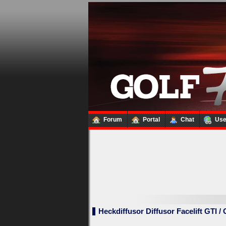
Forum
Portal
Chat
Us
Loginbox
Trage
bitte
in
die
nachfolgenden
Felder
Deinen
Benutzernamen
Heckdiffusor Diffusor Facelift GTI /
und
Kennwort