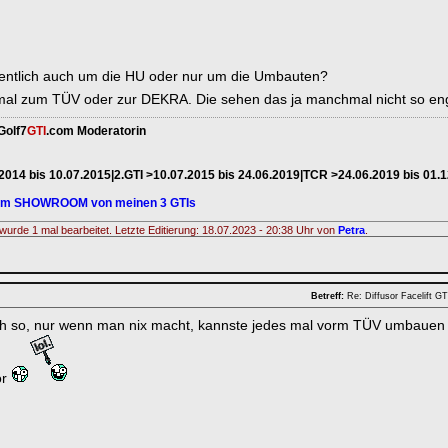
gentlich auch um die HU oder nur um die Umbauten?
mal zum TÜV oder zur DEKRA. Die sehen das ja manchmal nicht so e
Golf7
GTI
.com Moderatorin
.2014 bis 10.07.2015|2.GTI >10.07.2015 bis 24.06.2019|TCR >24.06.2019 bis 01.
zum SHOWROOM von meinen 3 GTIs
wurde 1 mal bearbeitet. Letzte Editierung: 18.07.2023 - 20:38 Uhr von
Petra
.
Betreff:
Re: Diffusor Facelift 
ch so, nur wenn man nix macht, kannste jedes mal vorm TÜV umbaue
or