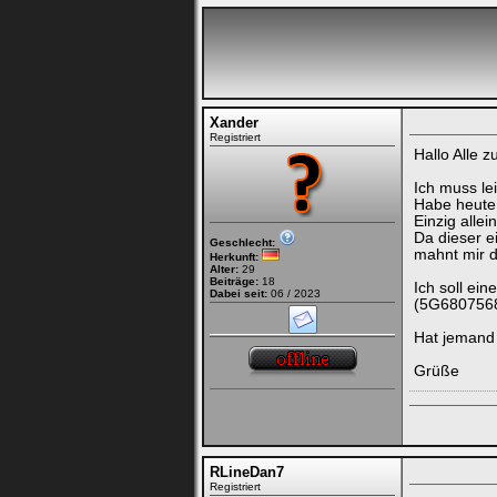
Xander
Registriert
Hallo Alle 
Ich muss l
Habe heute 
Einzig all
Da dieser e
Geschlecht:
mahnt mir 
Herkunft:
Alter:
29
Beiträge:
18
Ich soll ein
Dabei seit:
06 / 2023
(5G6807568A
Hat jemand 
Grüße
RLineDan7
Registriert