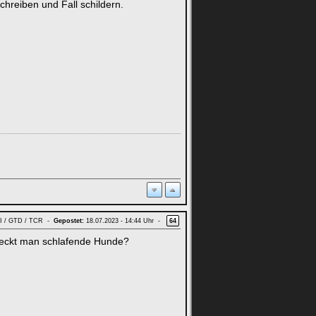
hreiben und Fall schildern.
GTI / GTD / TCR -
Gepostet:
18.07.2023 - 14:44 Uhr -
64
 weckt man schlafende Hunde?