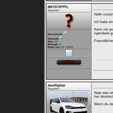
MK7GTIPPFL
Registriert
Hallo zusa
Ich habe ei
Kann mir j
irgendwie g
Geschlecht:
Herkunft:
Freundlich
Alter:
42
Beiträge:
3
Dabei seit:
07 / 2024
devilfighter
Registriert
Naja was wi
her identis
Wenn du dar