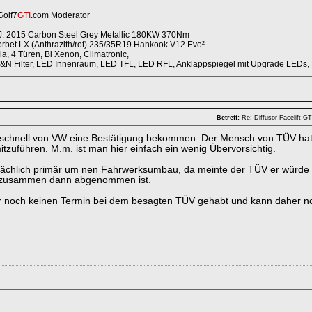
Golf7
GTI
.com Moderator
. 2015 Carbon Steel Grey Metallic 180KW 370Nm
rbet LX (Anthrazith/rot) 235/35R19 Hankook V12 Evo²
a, 4 Türen, Bi Xenon, Climatronic,
K&N Filter, LED Innenraum, LED TFL, LED RFL, Anklappspiegel mit Upgrade LEDs, 
Betreff:
Re: Diffusor Facelift 
 schnell von VW eine Bestätigung bekommen. Der Mensch von TÜV hat 
tzuführen. M.m. ist man hier einfach ein wenig Übervorsichtig.
sächlich primär um nen Fahrwerksumbau, da meinte der TÜV er würde 
s zusammen dann abgenommen ist.
 noch keinen Termin bei dem besagten TÜV gehabt und kann daher noch