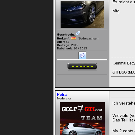
Es reicht a
Mfg.
Geschlecht:
Herkunft:
Niedersachsen
Alter:
42
Beiträge:
2312
Dabei seit:
10 / 2015
...einmal Bett
GTI DSG (MJ1
Petra
Moderator
Ich versteh
Wieviele (v
Das Teil ist
My 2 cents