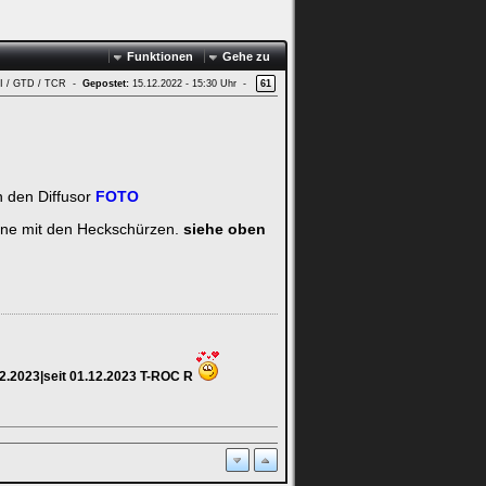
Funktionen
Gehe zu
GTI / GTD / TCR -
Gepostet:
15.12.2022 - 15:30 Uhr -
61
n den Diffusor
FOTO
eine mit den Heckschürzen.
siehe oben
12.2023|seit 01.12.2023 T-ROC R