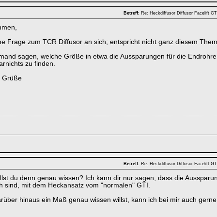
Betreff:
Re: Heckdiffusor Diffusor Facelift 
mmen,
ne Frage zum TCR Diffusor an sich; entspricht nicht ganz diesem Thema,
emand sagen, welche Größe in etwa die Aussparungen für die Endrohr
arnichts zu finden.
e Grüße
Betreff:
Re: Heckdiffusor Diffusor Facelift 
llst du denn genau wissen? Ich kann dir nur sagen, dass die Aussparu
ch sind, mit dem Heckansatz vom "normalen" GTI.
über hinaus ein Maß genau wissen willst, kann ich bei mir auch ger