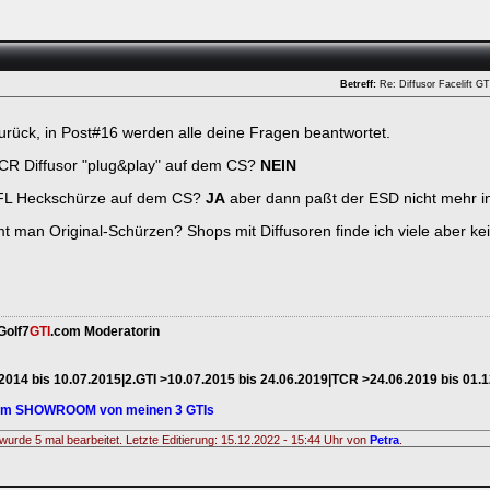
Betreff:
Re: Diffusor Facelift 
zurück, in Post#16 werden alle deine Fragen beantwortet.
CR Diffusor "plug&play" auf dem CS?
NEIN
 FL Heckschürze auf dem CS?
JA
aber dann paßt der ESD nicht mehr i
man Original-Schürzen? Shops mit Diffusoren finde ich viele aber k
ken.
Golf7
GTI
.com Moderatorin
.2014 bis 10.07.2015|2.GTI >10.07.2015 bis 24.06.2019|TCR >24.06.2019 bis 01.
zum SHOWROOM von meinen 3 GTIs
wurde 5 mal bearbeitet. Letzte Editierung: 15.12.2022 - 15:44 Uhr von
Petra
.