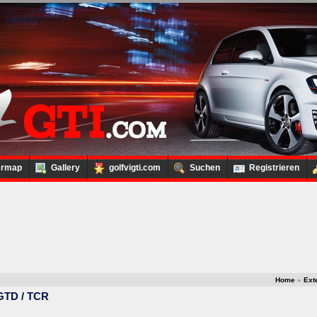
ermap
Gallery
golfvigti.com
Suchen
Registrieren
Home
»
Ext
 GTD / TCR