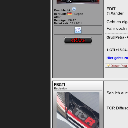
EDIT
Geschlecht:
@Xander
Herkunft:
Siegen
Alter:
Beiträge:
13947
Geht es ei
Dabei seit:
02 / 2014
Fahr doch 
Gruß Petra - 
1.GTI >15.04
Hier gehts 
Dieser Post 
FBGTI
Registriert
Seh ich au
TCR Diffus