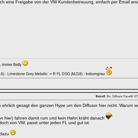
uch eine Freigabe von der VW Kundenbetreuung, einfach per Email ansc
y, immer Betty
6) - Limestone Grey Metallic -> R FL DSG (MJ18) - Indiumgrau
Betreff:
Re: Diffusor Facelift 
e ehrlich gesagt den ganzen Hype um den Diffusor hier nicht. Warum
on hier) fahren damit rum und kein Hahn kräht danach
 doch von VW, passt unter jeden FL und gut ist.
 dazu