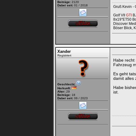
Beiträge:
2120
Dabei seit:
01 / 2018
Gruß Kevin - 
Golf VII
GTI
BJ
8x19"ET50 Bo
Discover Medi
Böser Blick, 
Xander
Registriert
Habe recht
Fahrzeug mi
Es geht tat
damit alle
Geschlecht:
Habe bisher
Herkunft:
Alter:
29
ist.
Beiträge:
18
Dabei seit:
06 / 2023