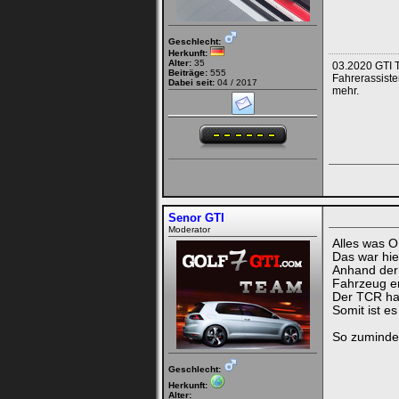
Geschlecht:
Herkunft:
Alter:
35
03.2020 GTI T
Beiträge:
555
Fahrerassiste
Dabei seit:
04 / 2017
mehr.
Senor GTI
Moderator
Alles was O
Das war hie
Anhand der 
Fahrzeug en
Der TCR hat
Somit ist e
So zuminde
Geschlecht:
Herkunft:
Alter: