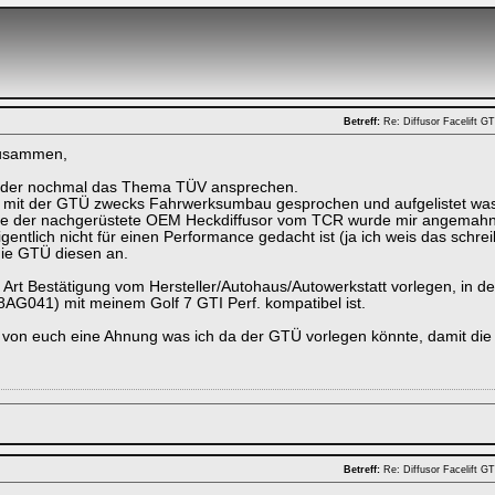
Betreff:
Re: Diffusor Facelift 
zusammen,
eider nochmal das Thema TÜV ansprechen.
mit der GTÜ zwecks Fahrwerksumbau gesprochen und aufgelistet was b
eine der nachgerüstete OEM Heckdiffusor vom TCR wurde mir angemahn
igentlich nicht für einen Performance gedacht ist (ja ich weis das sch
die GTÜ diesen an.
e Art Bestätigung vom Hersteller/Autohaus/Autowerkstatt vorlegen, in der
G041) mit meinem Golf 7 GTI Perf. kompatibel ist.
von euch eine Ahnung was ich da der GTÜ vorlegen könnte, damit die g
Betreff:
Re: Diffusor Facelift 