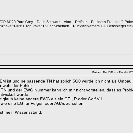
CR MJ20 Pure Grey + Dach Schwarz + Akra + Reifnitz + Business Premium" -Paket i
nzpaket 'Plus' + Top Paket + 90er Scheiben + Rückfahrkamera + Außenspiegel el
Betreff:
Re: Diffusor Facelift 
EM ist und ne passende TN hat sprich 5G0 würde ich nicht als Umbau er
r wohl der Fehler.
TN und der EWG Nummer kann ich mir nicht vorstellen, dass es Proble
twickelt wurde.
 glaub keine andere EWG als ein GTI, R oder Golf VII.
s wie eine EG für Felgen oder AGAs zu sehen.
st mein Wissensstand.