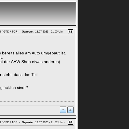
GTI / GTD / TCR -
Gepostet:
13.07.2023 - 21:05 Uhr -
62
ereits alles am Auto umgebaut ist.
t.
reibt der AHW Shop etwas anderes)
 steht, dass das Teil
lücklich sind ?
GTI / GTD / TCR -
Gepostet:
13.07.2023 - 21:32 Uhr -
63