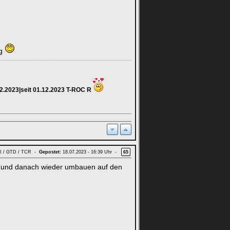
ng
12.2023|seit 01.12.2023 T-ROC R
GTI / GTD / TCR -
Gepostet:
18.07.2023 - 16:39 Uhr -
65
n und danach wieder umbauen auf den