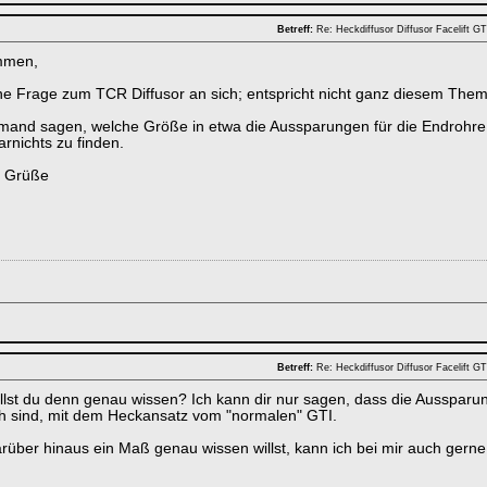
Betreff:
Re: Heckdiffusor Diffusor Facelift 
mmen,
ne Frage zum TCR Diffusor an sich; entspricht nicht ganz diesem Thema,
emand sagen, welche Größe in etwa die Aussparungen für die Endrohr
arnichts zu finden.
e Grüße
Betreff:
Re: Heckdiffusor Diffusor Facelift 
llst du denn genau wissen? Ich kann dir nur sagen, dass die Aussparu
ch sind, mit dem Heckansatz vom "normalen" GTI.
über hinaus ein Maß genau wissen willst, kann ich bei mir auch ger