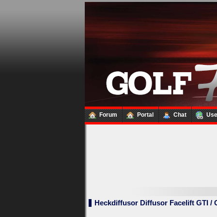
Forum
Portal
Chat
Us
Loginbox
Trage
bitte
in
die
nachfolgenden
Felder
Deinen
Benutzernamen
Heckdiffusor Diffusor Facelift GTI /
und
Kennwort