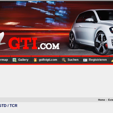
ermap
Gallery
golfvigti.com
Suchen
Registrieren
Home
»
Ext
 GTD / TCR