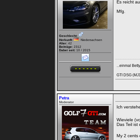
Es reicht a
Mfg.
Geschlecht:
Herkunft:
Niedersachsen
Alter:
42
Beiträge:
2312
Dabei seit:
10 / 2015
...einmal Bett
GTI DSG (MJ1
Petra
Moderator
Ich versteh
Wieviele (v
Das Teil ist
My 2 cents