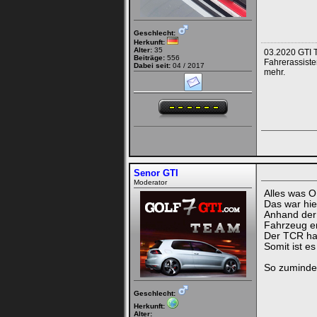
Geschlecht:
Herkunft:
Alter:
35
03.2020 GTI T
Beiträge:
556
Fahrerassiste
Dabei seit:
04 / 2017
mehr.
Senor GTI
Moderator
Alles was O
Das war hie
Anhand der 
Fahrzeug en
Der TCR hat
Somit ist e
So zuminde
Geschlecht:
Herkunft:
Alter: