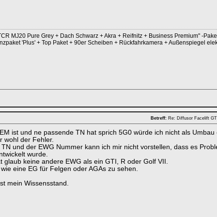
CR MJ20 Pure Grey + Dach Schwarz + Akra + Reifnitz + Business Premium" -Paket i
nzpaket 'Plus' + Top Paket + 90er Scheiben + Rückfahrkamera + Außenspiegel el
Betreff:
Re: Diffusor Facelift 
EM ist und ne passende TN hat sprich 5G0 würde ich nicht als Umbau er
r wohl der Fehler.
TN und der EWG Nummer kann ich mir nicht vorstellen, dass es Proble
twickelt wurde.
 glaub keine andere EWG als ein GTI, R oder Golf VII.
s wie eine EG für Felgen oder AGAs zu sehen.
st mein Wissensstand.