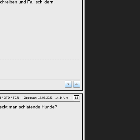
hreiben und Fall schildern.
GTI / GTD / TCR -
Gepostet:
18.07.2023 - 14:44 Uhr -
64
 weckt man schlafende Hunde?