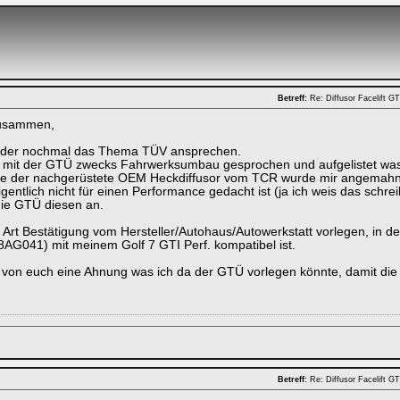
Betreff:
Re: Diffusor Facelift 
zusammen,
eider nochmal das Thema TÜV ansprechen.
mit der GTÜ zwecks Fahrwerksumbau gesprochen und aufgelistet was b
eine der nachgerüstete OEM Heckdiffusor vom TCR wurde mir angemahn
igentlich nicht für einen Performance gedacht ist (ja ich weis das sch
die GTÜ diesen an.
e Art Bestätigung vom Hersteller/Autohaus/Autowerkstatt vorlegen, in der
G041) mit meinem Golf 7 GTI Perf. kompatibel ist.
von euch eine Ahnung was ich da der GTÜ vorlegen könnte, damit die g
Betreff:
Re: Diffusor Facelift 