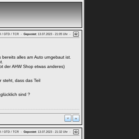
GTI / GTD / TCR -
Gepostet:
13.07.2023 - 21:05 Uhr -
62
ereits alles am Auto umgebaut ist.
t.
reibt der AHW Shop etwas anderes)
 steht, dass das Teil
lücklich sind ?
GTI / GTD / TCR -
Gepostet:
13.07.2023 - 21:32 Uhr -
63