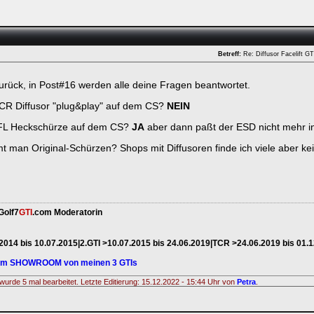
Betreff:
Re: Diffusor Facelift 
zurück, in Post#16 werden alle deine Fragen beantwortet.
CR Diffusor "plug&play" auf dem CS?
NEIN
 FL Heckschürze auf dem CS?
JA
aber dann paßt der ESD nicht mehr i
man Original-Schürzen? Shops mit Diffusoren finde ich viele aber k
ken.
Golf7
GTI
.com Moderatorin
.2014 bis 10.07.2015|2.GTI >10.07.2015 bis 24.06.2019|TCR >24.06.2019 bis 01.
zum SHOWROOM von meinen 3 GTIs
wurde 5 mal bearbeitet. Letzte Editierung: 15.12.2022 - 15:44 Uhr von
Petra
.