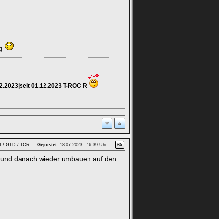
ng
12.2023|seit 01.12.2023 T-ROC R
GTI / GTD / TCR -
Gepostet:
18.07.2023 - 16:39 Uhr -
65
n und danach wieder umbauen auf den