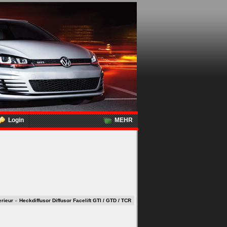
Login
MEHR
erieur
»
Heckdiffusor Diffusor Facelift GTI / GTD / TCR