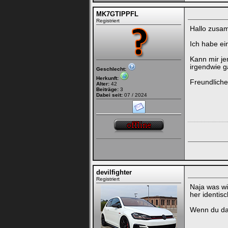
MK7GTIPPFL
Registriert
Hallo zusa
Ich habe ei
Kann mir j
irgendwie g
Geschlecht:
Herkunft:
Freundlich
Alter:
42
Beiträge:
3
Dabei seit:
07 / 2024
devilfighter
Registriert
Naja was wi
her identis
Wenn du dar