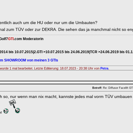
gentlich auch um die HU oder nur um die Umbauten?
mal zum TÜV oder zur DEKRA. Die sehen das ja manchmal nicht so e
Golf7
GTI
.com Moderatorin
.2014 bis 10.07.2015|2.GTI >10.07.2015 bis 24.06.2019|TCR >24.06.2019 bis 01.
zum SHOWROOM von meinen 3 GTIs
wurde 1 mal bearbeitet. Letzte Editierung: 18.07.2023 - 20:38 Uhr von
Petra
.
Betreff:
Re: Diffusor Facelift 
ch so, nur wenn man nix macht, kannste jedes mal vorm TÜV umbaue
or