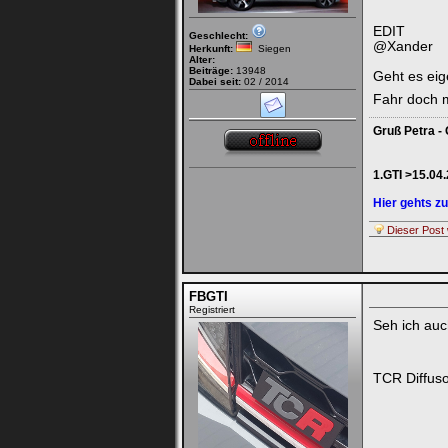
EDIT
Geschlecht:
@Xander
Herkunft:
Siegen
Alter:
Beiträge:
13948
Geht es ei
Dabei seit:
02 / 2014
Fahr doch 
Gruß Petra - 
1.GTI >15.04
Hier gehts 
Dieser Post 
FBGTI
Registriert
Seh ich au
TCR Diffus