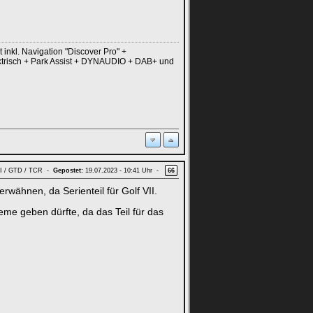
nkl. Navigation "Discover Pro" +
ektrisch + Park Assist + DYNAUDIO + DAB+ und
GTI / GTD / TCR -
Gepostet:
19.07.2023 - 10:41 Uhr -
66
wähnen, da Serienteil für Golf VII.
me geben dürfte, da das Teil für das