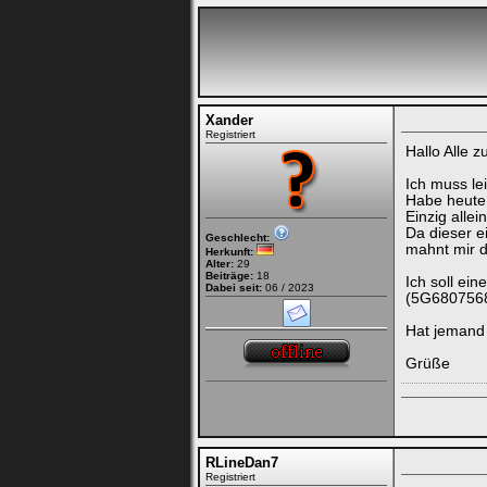
Xander
Registriert
Hallo Alle 
Ich muss l
Habe heute 
Einzig all
Da dieser e
Geschlecht:
mahnt mir 
Herkunft:
Alter:
29
Beiträge:
18
Ich soll ein
Dabei seit:
06 / 2023
(5G6807568A
Hat jemand 
Grüße
RLineDan7
Registriert