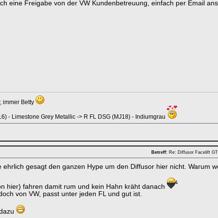
uch eine Freigabe von der VW Kundenbetreuung, einfach per Email ansc
y, immer Betty
6) - Limestone Grey Metallic -> R FL DSG (MJ18) - Indiumgrau
Betreff:
Re: Diffusor Facelift 
e ehrlich gesagt den ganzen Hype um den Diffusor hier nicht. Warum
on hier) fahren damit rum und kein Hahn kräht danach
 doch von VW, passt unter jeden FL und gut ist.
 dazu