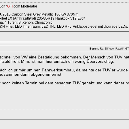
Golf7
GTI
.com Moderator
. 2015 Carbon Steel Grey Metallic 180KW 370Nm
rbet LX (Anthrazith/rot) 235/35R19 Hankook V12 Evo²
a, 4 Türen, Bi Xenon, Climatronic,
K&N Filter, LED Innenraum, LED TFL, LED RFL, Anklappspiegel mit Upgrade LEDs, 
Betreff:
Re: Diffusor Facelift 
 schnell von VW eine Bestätigung bekommen. Der Mensch von TÜV hat 
tzuführen. M.m. ist man hier einfach ein wenig Übervorsichtig.
sächlich primär um nen Fahrwerksumbau, da meinte der TÜV er würde 
s zusammen dann abgenommen ist.
 noch keinen Termin bei dem besagten TÜV gehabt und kann daher noch