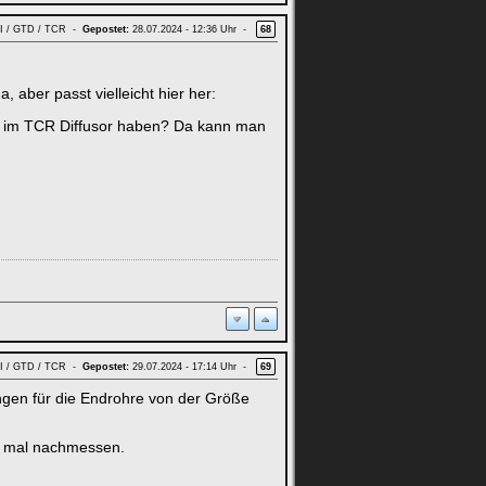
GTI / GTD / TCR -
Gepostet:
28.07.2024 - 12:36 Uhr -
68
 aber passt vielleicht hier her:
e im TCR Diffusor haben? Da kann man
GTI / GTD / TCR -
Gepostet:
29.07.2024 - 17:14 Uhr -
69
ngen für die Endrohre von der Größe
ne mal nachmessen.