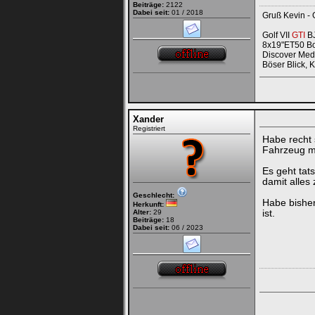
Beiträge:
2122
Dabei seit:
01 / 2018
Gruß Kevin - 
Golf VII
GTI
BJ
8x19"ET50 Bo
Discover Medi
Böser Blick, 
Xander
Registriert
Habe recht
Fahrzeug mi
Es geht tat
damit alle
Geschlecht:
Habe bisher
Herkunft:
Alter:
29
ist.
Beiträge:
18
Dabei seit:
06 / 2023