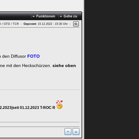
Funktionen
Gehe zu
GTI / GTD / TCR -
Gepostet:
15.12.2022 - 15:30 Uhr -
61
n den Diffusor
FOTO
eine mit den Heckschürzen.
siehe oben
12.2023|seit 01.12.2023 T-ROC R