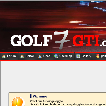
Forum
Portal
Chat
Usermap
Gallery
gol
Loginbox
Trage
bitte
in
die
nachfolgenden
Felder
Deinen
Warnung
Benutzernamen
und
Profil nur für eingeloggte
Kennwort
Das Profil kann leider nur im eingeloggten Zustand angese