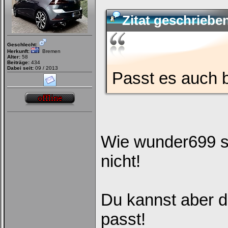
Zitat geschrieb
Geschlecht:
Herkunft:
Bremen
Alter:
58
Beiträge:
434
Dabei seit:
09 / 2013
Passt es auch 
Wie wunder699 sc
nicht!
Du kannst aber d
passt!