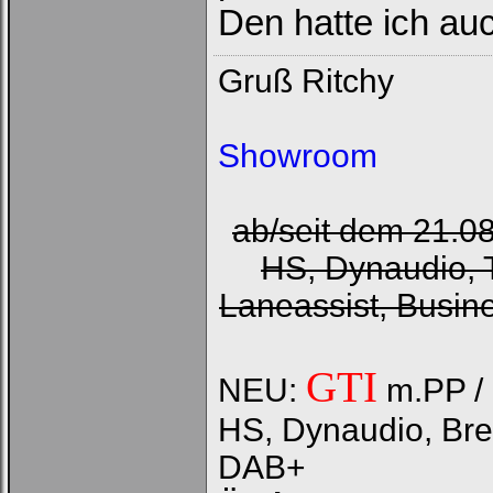
Den hatte ich au
Gruß Ritchy
Showroom
ab/seit dem 21.0
HS, Dynaudio, 
Laneassist, Busin
GTI
NEU:
m.PP / 
HS, Dynaudio, Bre
DAB+