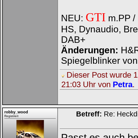
GTI
NEU:
m.PP / 
HS, Dynaudio, Bre
DAB+
Änderungen:
H&R 
Spiegelblinker vo
Dieser Post wurde 1 
21:03 Uhr von
Petra
.
robby_wood
Betreff:
Re: Heckdi
Registriert
Passt es auch b