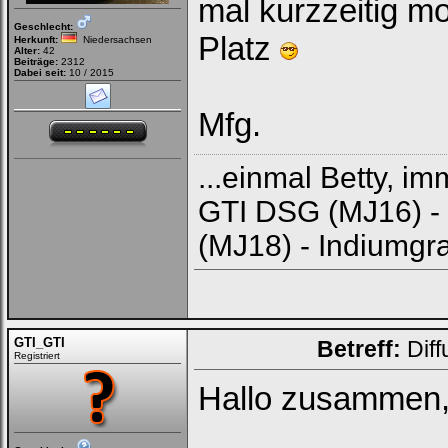
mal kurzzeitig m
Geschlecht:
Platz
Herkunft:
Niedersachsen
Alter:
42
Beiträge:
2312
Dabei seit:
10 / 2015
Mfg.
...einmal Betty, i
GTI DSG (MJ16) - 
(MJ18) - Indiumg
GTI_GTI
Betreff:
Diff
Registriert
Hallo zusammen