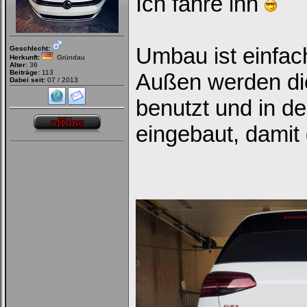
Ich fahre ihn
Umbau ist einfac
Geschlecht:
Herkunft:
Gründau
Alter:
36
Beiträge:
113
Außen werden di
Dabei seit:
07 / 2013
benutzt und in der
eingebaut, damit 