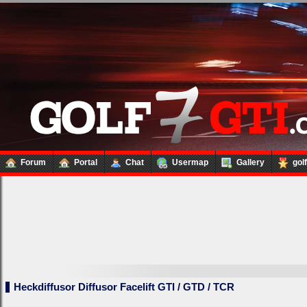
Forum
Portal
Chat
Usermap
Gallery
gol
Heckdiffusor Diffusor Facelift GTI / GTD / TCR