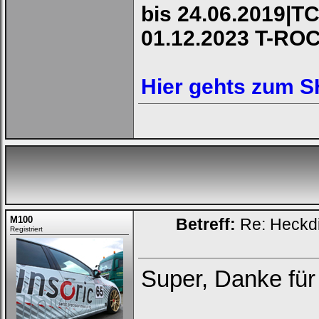
bis 24.06.2019|TC
01.12.2023 T-RO
Hier gehts zum 
Loginbox
Trage
bitte
in
die
nachfolgenden
Felder
Deinen
Benutzernamen
und
M100
Betreff:
Re: Heckdi
Kennwort
Registriert
ein,
um
Dich
einzuloggen.
Super, Danke für 
Username: