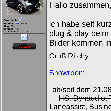
Hallo zusammen
Geschlecht:
ich habe seit kur
Herkunft:
Bremen
Alter:
58
Beiträge:
434
plug & play beim
Dabei seit:
09 / 2013
Bilder kommen i
Gruß Ritchy
Showroom
ab/seit dem 21.0
HS, Dynaudio, 
Laneassist, Busin