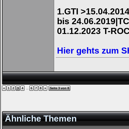
1.GTI >15.04.2014
bis 24.06.2019|TC
01.12.2023 T-RO
Hier gehts zum 
...
«
1
2
3
4
6
7
8
»
Seite 3 von 8
Ähnliche Themen