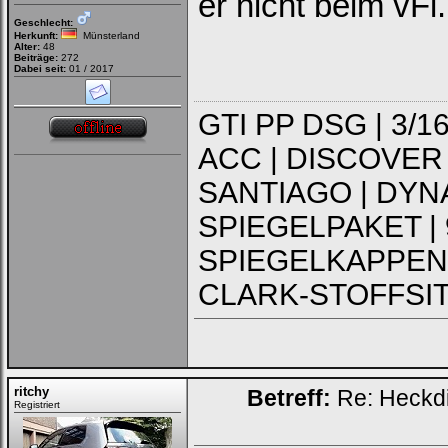
er nicht beim vFl.
Geschlecht:
Herkunft:
Münsterland
Alter:
48
Beiträge:
272
Dabei seit:
01 / 2017
GTI PP DSG | 3/
ACC | DISCOVER 
SANTIAGO | DYNA
SPIEGELPAKET | 
SPIEGELKAPPEN
CLARK-STOFFSITZ
ritchy
Betreff:
Re: Heckdi
Registriert