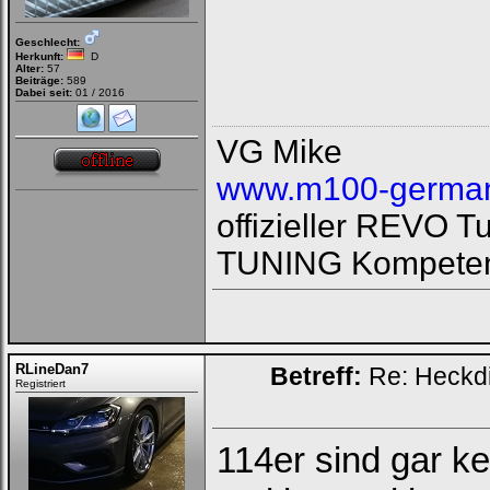
Passwort:
Geschlecht:
Herkunft:
D
Alter:
57
Beiträge:
589
Dabei seit:
01 / 2016
Bei jedem Besuch
automatisch einloggen.
VG Mike
Onlinestatus verstecken.
www.m100-german
offizieller REVO 
TUNING Kompeten
Ich habe mein Passwort
vergessen
|
Registrieren
RLineDan7
Betreff:
Re: Heckdi
Registriert
114er sind gar ke