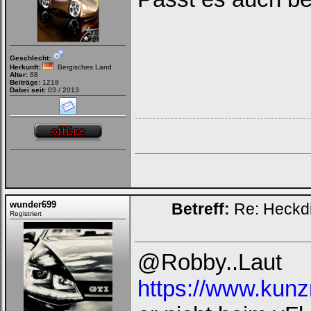
Geschlecht:
Herkunft:
Bergisches Land
Alter:
68
Beiträge:
1218
Dabei seit:
03 / 2013
wunder699
Betreff:
Re: Heckdi
Registriert
@Robby..Laut
https://www.kun