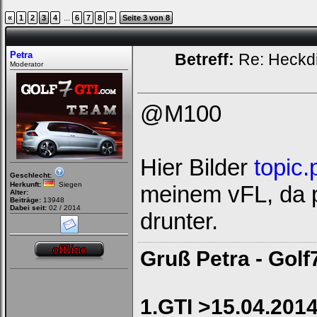
...
«
1
2
3
4
6
7
8
»
Seite 3 von 8
Petra
Betreff:
Re: Heckdi
Moderator
@M100
Hier Bilder
topic
Geschlecht:
Herkunft:
Siegen
meinem vFL, da p
Alter:
Beiträge:
13948
Dabei seit:
02 / 2014
drunter.
Gruß Petra - Golf
1.GTI >15.04.2014