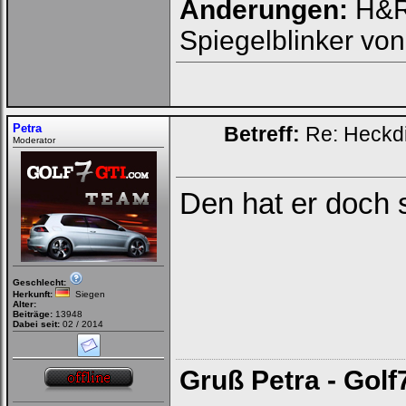
Änderungen:
H&R 
Spiegelblinker vo
Petra
Betreff:
Re: Heckdi
Moderator
Den hat er doch 
Geschlecht:
Herkunft:
Siegen
Alter:
Beiträge:
13948
Dabei seit:
02 / 2014
Gruß Petra - Golf