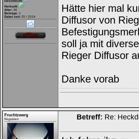
Geschlecht:
Hätte hier mal k
Herkunft:
Alter:
36
Beiträge:
1
Diffusor von Rie
Dabei seit:
05 / 2019
Befestigungsmerk
soll ja mit divers
Rieger Diffusor 
Danke vorab
Fruchtzwerg
Betreff:
Re: Heckdi
Registriert