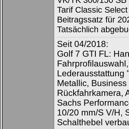
Tarif Classic Select
Beitragssatz für 2
Tatsächlich abgeb
Seit 04/2018:
Golf 7 GTI FL: Han
Loginbox
Fahrprofilauswahl
Trage
bitte
Lederausstattung "
in
die
nachfolgenden
Metallic, Business
Felder
Deinen
Rückfahrkamera, A
Benutzernamen
und
Kennwort
Sachs Performanc
ein,
um
10/20 mm/S V/H, 
Dich
einzuloggen.
Schalthebel verbau
Username: