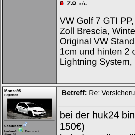
VW Golf 7 GTI PP,
Zoll Brescia, Winte
Original VW Stand
1cm und hinten 2 c
Lightning System,
Monza98
Betreff:
Re: Versicher
Registriert
bei der huk24 bin
150€)
Geschlecht:
Herkunft:
Darmstadt
Alter:
51