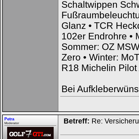
Schaltwippen Schwa
Fußraumbeleucht
Glanz • TCR Heckd
102er Endrohre • 
Sommer: OZ MSW50
Zero • Winter: MoT
R18 Michelin Pilot 
Bei Aufkleberwün
Petra
Betreff:
Re: Versicher
Moderator