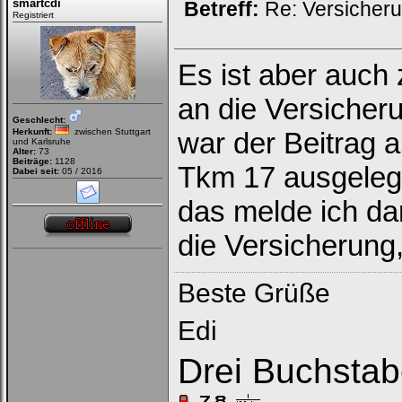
smartcdi
Betreff:
Re: Versicher
Registriert
Es ist aber auch
an die Versicher
Geschlecht:
Herkunft:
zwischen Stuttgart
war der Beitrag a
und Karlsruhe
Alter:
73
Beiträge:
1128
Tkm 17 ausgelegt
Dabei seit:
05 / 2016
das melde ich d
die Versicherung
Beste Grüße
Edi
Drei Buchstab