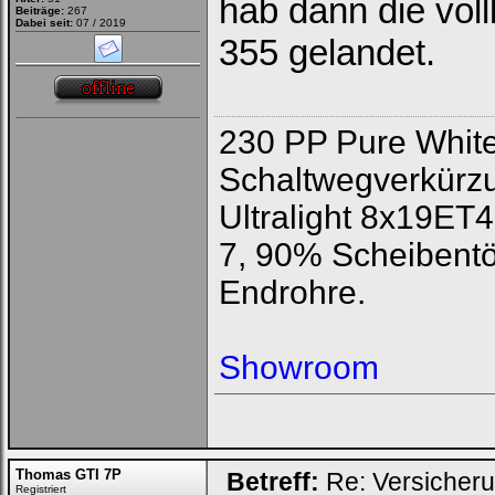
hab dann die vol
Beiträge:
267
Dabei seit:
07 / 2019
355 gelandet.
230 PP Pure White,
Schaltwegverkürz
Ultralight 8x19ET4
7, 90% Scheibent
Endrohre.
Showroom
Thomas GTI 7P
Betreff:
Re: Versicher
Registriert