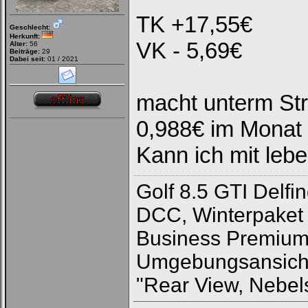
TK +17,55€
Geschlecht:
Herkunft:
VK - 5,69€
Alter:
56
Beiträge:
29
Dabei seit:
01 / 2021
macht unterm Str
0,988€ im Monat
Kann ich mit leb
Golf 8.5 GTI Delfi
DCC, Winterpaket 
Business Premium"-
Umgebungsansicht 
"Rear View, Nebel