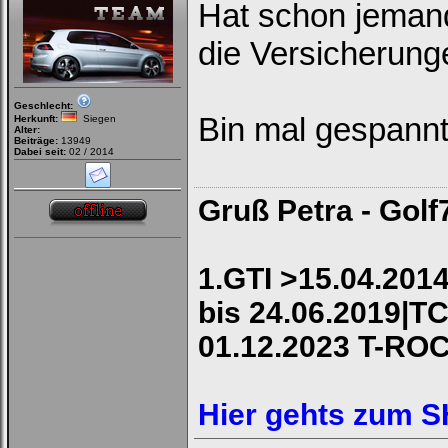
Hat schon jemand
die Versicherung
Geschlecht:
Bin mal gespann
Herkunft:
Siegen
Alter:
Beiträge:
13949
Dabei seit:
02 / 2014
Gruß Petra - Golf
1.GTI >15.04.2014
bis 24.06.2019|TC
01.12.2023 T-RO
Hier gehts zum 