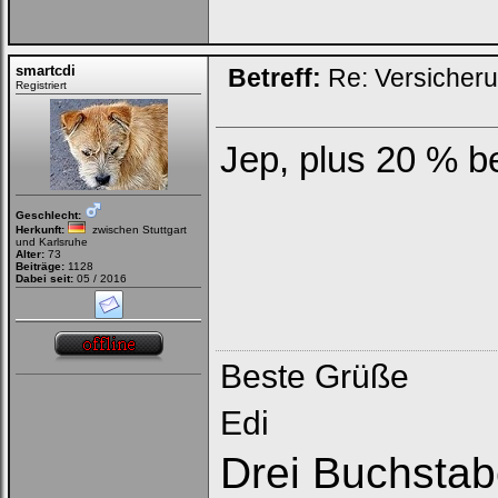
smartcdi
Betreff:
Re: Versicher
Registriert
Jep, plus 20 % 
Geschlecht:
Herkunft:
zwischen Stuttgart
und Karlsruhe
Alter:
73
Beiträge:
1128
Dabei seit:
05 / 2016
Beste Grüße
Edi
Drei Buchstab