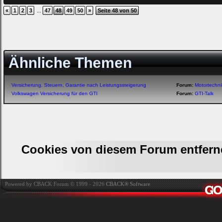
...
«
1
2
3
47
48
49
50
»
Seite 48 von 50
Ähnliche Themen
Versicherung, Steuern, Garantie nach Leistungssteigerung
Forum:
Motortechn
Volkswagen Versicherung für den GTI
Forum:
GTI-Talk
Cookies von diesem Forum entfern
Powered by CBACK Forum © 1999 - 2026
CBACK® Software