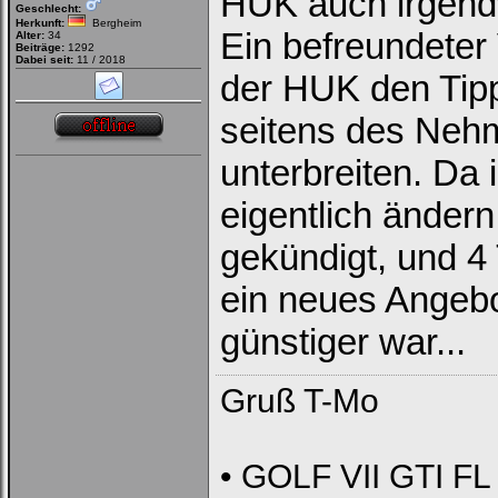
HUK auch irgend
Geschlecht:
Herkunft:
Bergheim
Ein befreundeter 
Alter:
34
Beiträge:
1292
Dabei seit:
11 / 2018
der HUK den Tipp
seitens des Nehm
unterbreiten. Da
eigentlich ändern
gekündigt, und 4
ein neues Angeb
günstiger war...
Gruß T-Mo
• GOLF VII GTI FL 