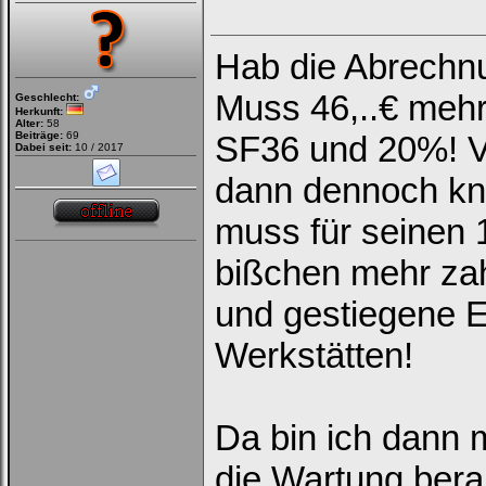
Hab die Abrechn
Muss 46,..€ mehr
Geschlecht:
Herkunft:
Alter:
58
Beiträge:
69
SF36 und 20%! Vo
Dabei seit:
10 / 2017
dann dennoch kn
muss für seinen 
bißchen mehr zah
und gestiegene E
Werkstätten!
Da bin ich dann 
die Wartung bera