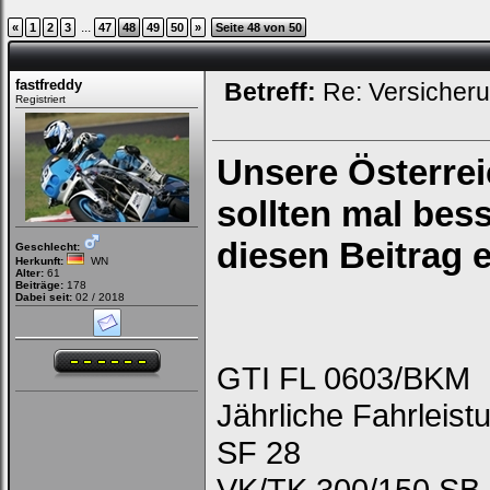
...
«
1
2
3
47
48
49
50
»
Seite 48 von 50
fastfreddy
Betreff:
Re: Versicher
Registriert
Unsere Österre
sollten mal be
diesen Beitrag e
Geschlecht:
Herkunft:
WN
Alter:
61
Beiträge:
178
Dabei seit:
02 / 2018
GTI FL 0603/BKM
Jährliche Fahrleis
SF 28
VK/TK 300/150 SB