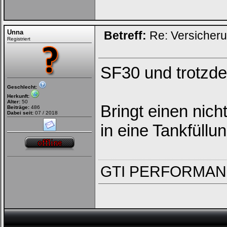
Unna
Betreff:
Re: Versicher
Registriert
SF30 und trotzde
Geschlecht:
Herkunft:
Alter:
50
Bringt einen nich
Beiträge:
486
Dabei seit:
07 / 2018
in eine Tankfüllun
GTI PERFORMA