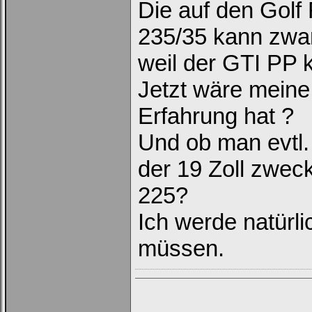
Die auf den Golf
235/35 kann zwar
weil der GTI PP 
Ich habe mein Passwort
vergessen
|
Registrieren
Jetzt wäre meine
Erfahrung hat ?
Und ob man evtl.
der 19 Zoll zwec
225?
Ich werde natürl
müssen.