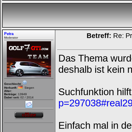
Petra
Betreff:
Re: Pr
Moderator
Das Thema wurde 
deshalb ist kein
Geschlecht:
Herkunft:
Siegen
Suchfunktion hilf
Alter:
Beiträge:
13949
Dabei seit:
02 / 2014
p=297038#real2
Einfach mal in 