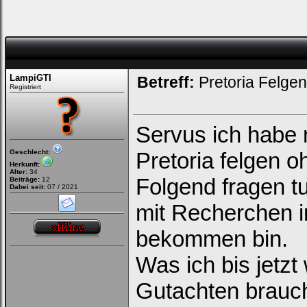
bitte
in
die
nachfolgenden
Felder
Deinen
Benutzernamen
und
LampiGTI
Betreff:
Pretoria Felgen
Kennwort
Registriert
ein,
um
Dich
einzuloggen.
Servus ich habe 
Username:
Geschlecht:
Pretoria felgen o
Herkunft:
Alter:
34
Passwort:
Folgend fragen tu
Beiträge:
12
Dabei seit:
07 / 2021
mit Recherchen i
Bei jedem Besuch
bekommen bin.
automatisch einloggen.
Was ich bis jetzt
Onlinestatus verstecken.
Gutachten brauc