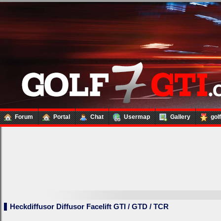
Forum
Portal
Chat
Usermap
Gallery
gol
Heckdiffusor Diffusor Facelift GTI / GTD / TCR