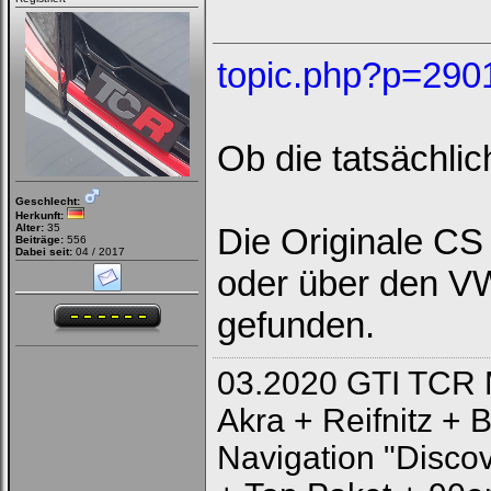
topic.php?p=290
Ob die tatsächlich
Geschlecht:
Herkunft:
Alter:
35
Die Originale CS
Beiträge:
556
Dabei seit:
04 / 2017
oder über den VW
gefunden.
03.2020 GTI TCR 
Akra + Reifnitz + 
Navigation "Discov