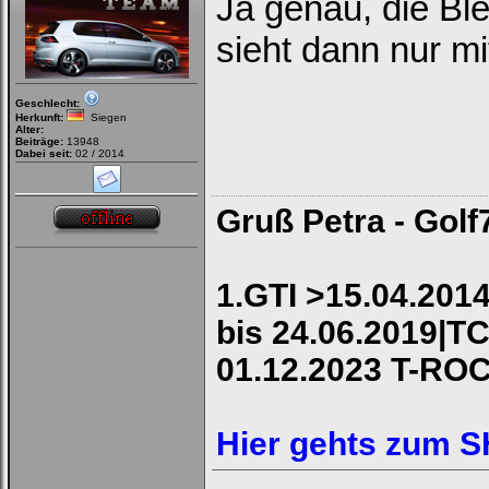
Ja genau, die Ble
sieht dann nur m
Geschlecht:
Herkunft:
Siegen
Alter:
Beiträge:
13948
Dabei seit:
02 / 2014
Gruß Petra - Golf
1.GTI >15.04.2014
bis 24.06.2019|TC
01.12.2023 T-RO
Hier gehts zum 