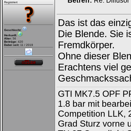
Betreff:
Re: Diffusor
Registriert
Das ist das einzi
Geschlecht:
Die Blende. Sie is
Herkunft:
Alter:
56
Fremdkörper.
Beiträge:
420
Dabei seit:
11 / 2019
Ohne dieser Blen
Erachtens viel ge
Geschmackssac
GTI MK7.5 OPF PP
1.8 bar mit bearb
Competition LLK, 
Grad Sturz vorne 