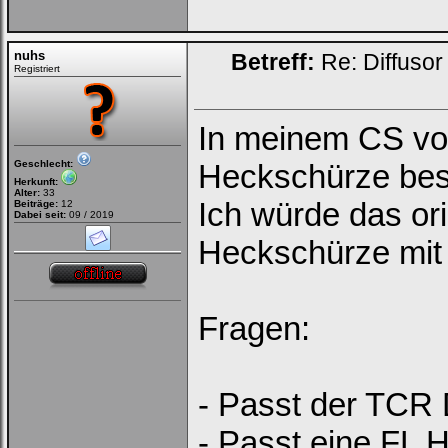
nuhs
Betreff:
Re: Diffusor
Registriert
In meinem CS vo
Geschlecht:
Heckschürze bes
Herkunft:
Alter:
33
Ich würde das or
Beiträge:
12
Dabei seit:
09 / 2019
Heckschürze mit 
Fragen:
- Passt der TCR 
- Passt eine FL