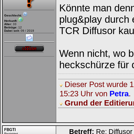
Könnte man denn
Geschlecht:
plug&play durch 
Herkunft:
Alter:
33
TCR Diffusor ka
Beiträge:
12
Dabei seit:
09 / 2019
Wenn nicht, wo b
heckschürze für
Dieser Post wurde 1 
15:23 Uhr von
Petra
.
Grund der Editieru
FBGTI
Betreff:
Re: Diffusor
Registriert