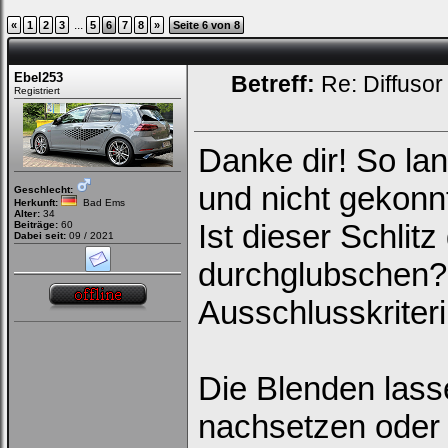
...
«
1
2
3
5
6
7
8
»
Seite 6 von 8
Ebel253
Betreff:
Re: Diffusor
Registriert
Danke dir! So la
und nicht gekonnt
Geschlecht:
Herkunft:
Bad Ems
Alter:
34
Ist dieser Schlit
Beiträge:
60
Dabei seit:
09 / 2021
durchglubschen? 
Ausschlusskriteri
Die Blenden lass
nachsetzen oder 