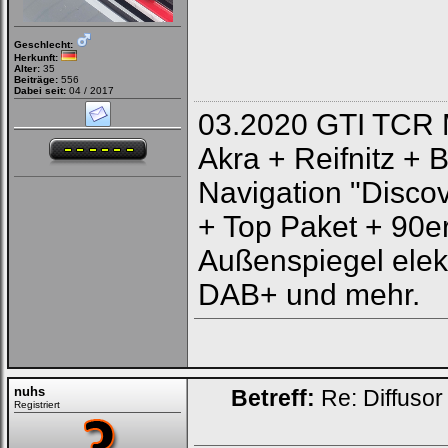
Geschlecht:
Herkunft:
Alter:
35
Beiträge:
556
Dabei seit:
04 / 2017
03.2020 GTI TCR 
Akra + Reifnitz + 
Navigation "Discov
+ Top Paket + 90e
Außenspiegel elek
DAB+ und mehr.
nuhs
Betreff:
Re: Diffusor
Registriert