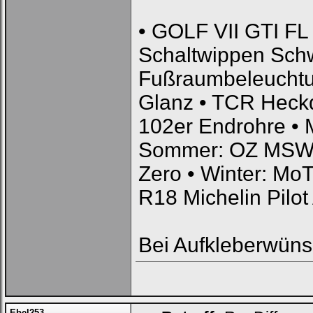
• GOLF VII GTI FL 
Schaltwippen Schwa
Fußraumbeleucht
Glanz • TCR Heckd
102er Endrohre • 
Sommer: OZ MSW50
Zero • Winter: MoT
R18 Michelin Pilot 
Bei Aufkleberwün
Ebel253