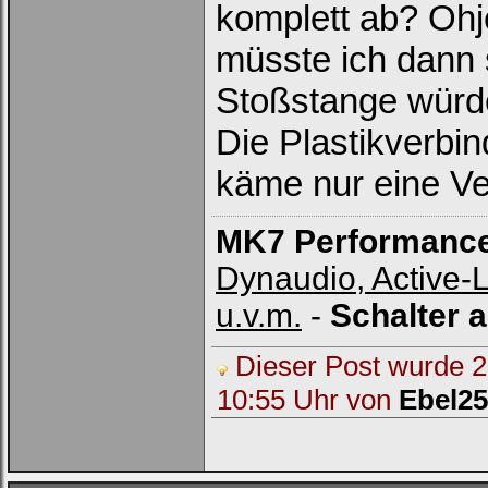
komplett ab? Ohj
müsste ich dann 
Stoßstange würde 
Loginbox
Die Plastikverbi
Trage
bitte
in
käme nur eine Ve
die
nachfolgenden
Felder
Deinen
MK7 Performanc
Benutzernamen
und
Dynaudio, Active-
Kennwort
ein,
um
u.v.m.
-
Schalter 
Dich
einzuloggen.
Dieser Post wurde 2 
Username:
10:55 Uhr von
Ebel2
Passwort: