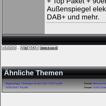
+ Top Paket + 90e
Außenspiegel elek
DAB+ und mehr.
...
«
1
2
3
5
6
7
8
»
Seite 6 von 8
Ähnliche Themen
Abgasanlage / Downpipe für den Golf 7 GTI Facelift
Forum:
Motortechn
VCDS Golf 7 Facelift
Forum:
VCDS Codi