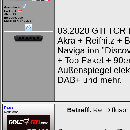
Geschlecht:
Herkunft:
Alter:
35
Beiträge:
556
Dabei seit:
04 / 2017
03.2020 GTI TCR 
Akra + Reifnitz + 
Navigation "Discov
+ Top Paket + 90e
Außenspiegel elek
DAB+ und mehr.
Petra
Betreff:
Re: Diffusor
Moderator