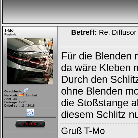
Bei jedem Besuch
automatisch einloggen.
Onlinestatus verstecken.
T-Mo
Betreff:
Re: Diffusor
Registriert
Für die Blenden 
da wäre Kleben 
Ich habe mein Passwort
vergessen
|
Registrieren
Durch den Schlitz
ohne Blenden mon
Geschlecht:
Herkunft:
Bergheim
Alter:
34
die Stoßstange a
Beiträge:
1292
Dabei seit:
11 / 2018
diesem Schlitz n
Gruß T-Mo