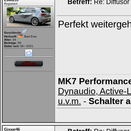
Betreff:
Re: Diffusor
Registriert
Perfekt weiterge
Geschlecht:
Herkunft:
Bad Ems
Alter:
34
Beiträge:
60
Dabei seit:
09 / 2021
MK7 Performanc
Dynaudio, Active-
u.v.m.
-
Schalter 
Gixxer46