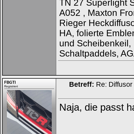
TN 27 Superlight 
A052 , Maxton Fron
Rieger Heckdiffus
HA, folierte Emble
und Scheibenkeil,
Schaltpaddels, A
FBGTI
Betreff:
Re: Diffusor
Registriert
Naja, die passt h