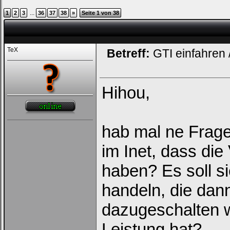
...
1
2
3
36
37
38
»
Seite 1 von 38
TeX
Betreff:
GTI einfahren 
Hihou,
hab mal ne Frage
im Inet, dass di
haben? Es soll s
handeln, die da
dazugeschalten w
Leistung hat?