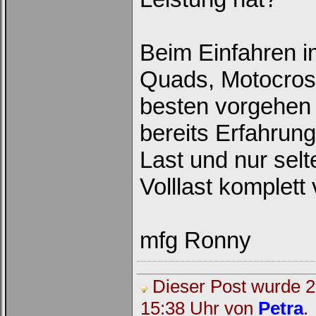
Beim Einfahren i
Quads, Motocross
besten vorgehen (
bereits Erfahrun
Last und nur sel
Volllast komplet
mfg Ronny
Loginbox
Trage
bitte
Dieser Post wurde 2 
in
die
15:38 Uhr von
Petra
.
nachfolgenden
Felder