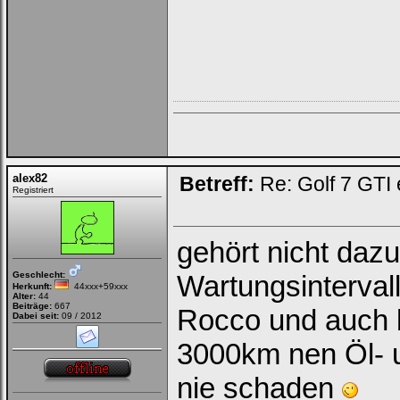
alex82
Betreff:
Re: Golf 7 GTI 
Registriert
gehört nicht dazu
Geschlecht:
Wartungsinterval
Herkunft:
44xxx+59xxx
Alter:
44
Beiträge:
667
Rocco und auch 
Dabei seit:
09 / 2012
3000km nen Öl- u
nie schaden