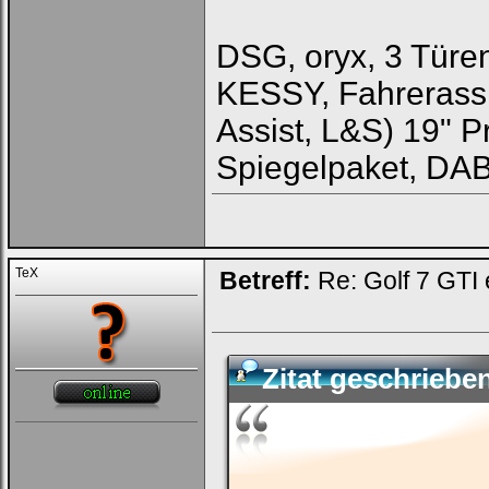
DSG, oryx, 3 Türe
KESSY, Fahrerass
Assist, L&S) 19" 
Spiegelpaket, DA
TeX
Betreff:
Re: Golf 7 GTI 
Zitat geschrieb