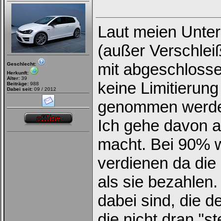
Laut meien Unterl
(außer Verschlei
mit abgeschlossen
Geschlecht:
Herkunft:
Alter:
39
keine Limitierung
Beiträge:
988
Dabei seit:
09 / 2012
genommen werde
Ich gehe davon a
macht. Bei 90% 
verdienen da die
als sie bezahlen
dabei sind, die d
die nicht dran "st