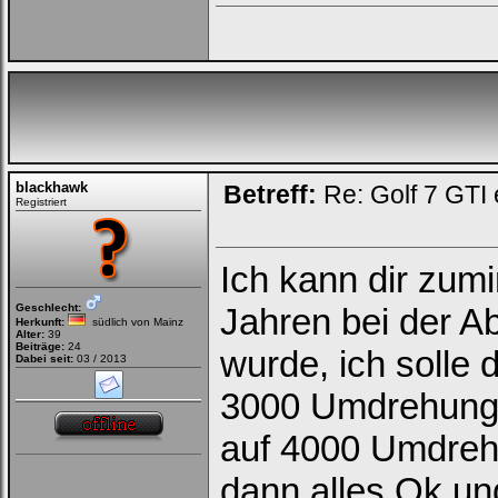
Deinen
Benutzernamen
und
Kennwort
ein,
um
Dich
einzuloggen.
Username:
blackhawk
Betreff:
Re: Golf 7 GTI 
Registriert
Passwort:
Ich kann dir zum
Bei jedem Besuch
automatisch einloggen.
Geschlecht:
Jahren bei der A
Herkunft:
südlich von Mainz
Alter:
39
Beiträge:
24
wurde, ich solle 
Onlinestatus verstecken.
Dabei seit:
03 / 2013
3000 Umdrehung
auf 4000 Umdreh
dann alles Ok und