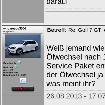
darauf.
whoareyou3004
Betreff:
Re: Golf 7 GTI 
Registriert
Weiß jemand wie 
Ölwechsel nach 
Service Paket ent
Geschlecht:
Herkunft:
Alter:
39
der Ölwechsel ja 
Beiträge:
988
Dabei seit:
09 / 2012
was meint ihr?
26.08.2013 - 17.0