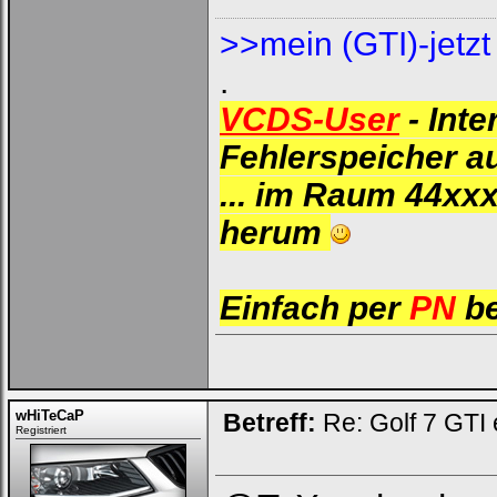
>>mein (GTI)-jetz
.
VCDS-User
- Int
Fehlerspeicher au
... im Raum 44xxx
herum
Einfach per
PN
be
wHiTeCaP
Betreff:
Re: Golf 7 GTI 
Registriert