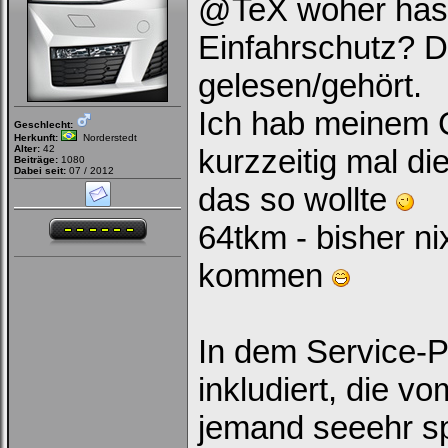
@TeX woher hast
Einfahrschutz? D
gelesen/gehört.
Ich hab meinem 
Geschlecht:
Herkunft:
Norderstedt
Alter:
42
kurzzeitig mal di
Beiträge:
1080
Dabei seit:
07 / 2012
das so wollte
64tkm - bisher n
kommen
In dem Service-Pa
inkludiert, die v
jemand seeehr sp