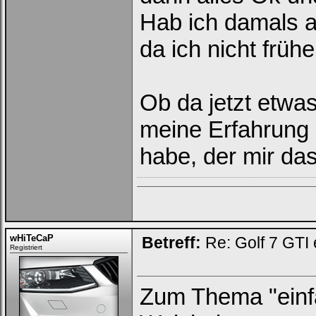
Hab ich damals a
Ich habe mein Passwort
vergessen
|
Registrieren
da ich nicht früh
Ob da jetzt etwas
meine Erfahrung 
habe, der mir da
wHiTeCaP
Betreff:
Re: Golf 7 GTI 
Registriert
Zum Thema "einfa