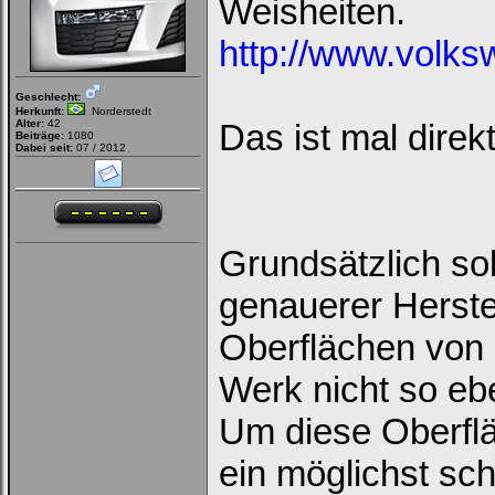
Weisheiten.
http://www.volks
Geschlecht:
Herkunft:
Norderstedt
Alter:
42
Das ist mal dire
Beiträge:
1080
Dabei seit:
07 / 2012
Grundsätzlich so
genauerer Herste
Oberflächen von 
Werk nicht so ebe
Um diese Oberflä
ein möglichst sc