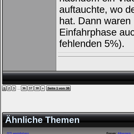
auftauchte, wo d
hat. Dann waren
Einfahrphase auc
fehlenden 5%).
...
1
2
3
36
37
38
»
Seite 1 von 38
Ähnliche Themen
GTI warmfahren
Forum:
Allgemein