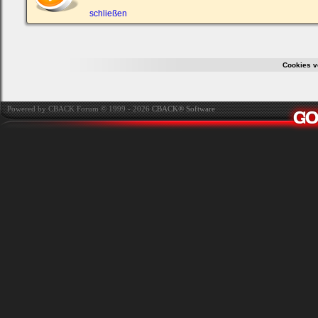
ein,
um
schließen
Dich
einzuloggen.
Username:
Cookies v
Passwort:
Powered by CBACK Forum © 1999 - 2026
CBACK® Software
Bei jedem Besuch
automatisch einloggen.
Onlinestatus verstecken.
Ich habe mein Passwort
vergessen
|
Registrieren