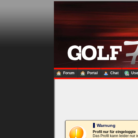
Loginbox
Trage
bitte
in
die
nachfolgenden
Felder
Deinen
Benutzernamen
und
Kennwort
Forum
Portal
Chat
Us
ein,
um
Dich
einzuloggen.
Username:
Passwort:
Warnung
Profil nur für eingeloggte
Das Profil kann leider nur
Bei jedem Besuch