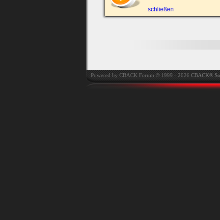
automatisch einloggen.
schließen
Onlinestatus verstec
Powered by CBACK Forum © 1999 - 2026
CBACK® So
Ich habe mein Passwort
vergessen
|
Registrieren