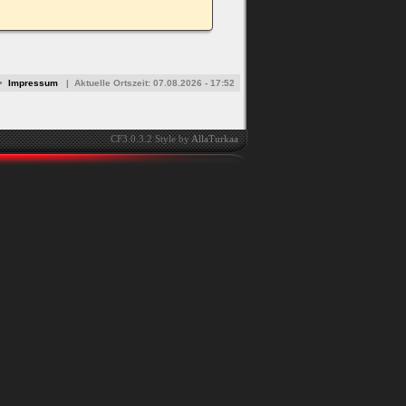
•
Impressum
|
Aktuelle Ortszeit:
07.08.2026 - 17:52
CF3.0.3.2 Style by
AllaTurkaa