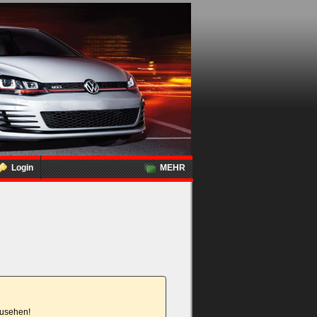
Login
MEHR
nzusehen!