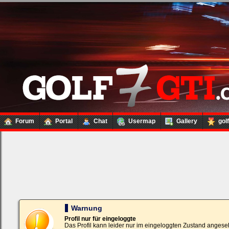
Forum
Portal
Chat
Usermap
Gallery
gol
Loginbox
Trage
bitte
in
die
nachfolgenden
Felder
Deinen
Warnung
Benutzernamen
und
Profil nur für eingeloggte
Kennwort
Das Profil kann leider nur im eingeloggten Zustand angese