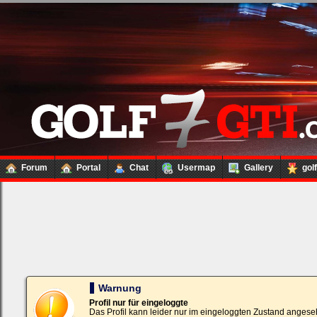
Forum
Portal
Chat
Usermap
Gallery
gol
Loginbox
Trage
bitte
in
die
nachfolgenden
Felder
Deinen
Warnung
Benutzernamen
und
Profil nur für eingeloggte
Kennwort
Das Profil kann leider nur im eingeloggten Zustand angese