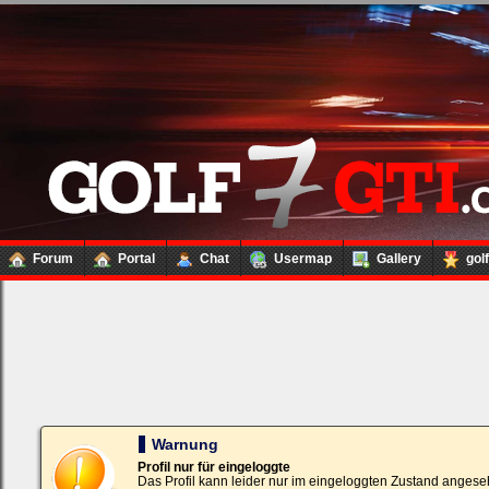
Forum
Portal
Chat
Usermap
Gallery
gol
Loginbox
Trage
bitte
in
die
nachfolgenden
Felder
Deinen
Warnung
Benutzernamen
und
Profil nur für eingeloggte
Kennwort
Das Profil kann leider nur im eingeloggten Zustand angese