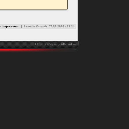
•
Impressum
|
Aktuelle Ortszeit:
07.08.2026 - 13:24
CF3.0.3.2 Style by
AllaTurkaa