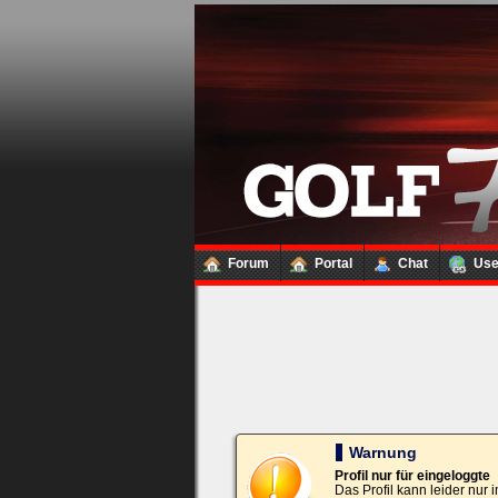
Loginbox
Trage
bitte
in
die
nachfolgenden
Felder
Deinen
Benutzernamen
und
Kennwort
Forum
Portal
Chat
Us
ein,
um
Dich
einzuloggen.
Username:
Passwort:
Warnung
Profil nur für eingeloggte
Das Profil kann leider nur
Bei jedem Besuch