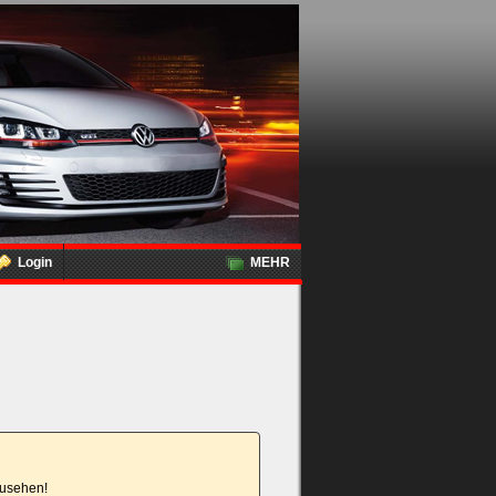
Login
MEHR
nzusehen!