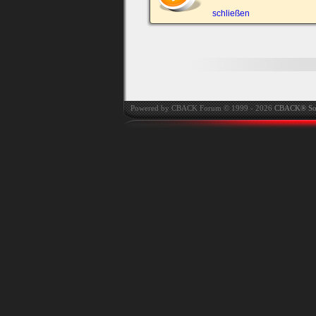
automatisch einloggen.
schließen
Onlinestatus verstec
Powered by CBACK Forum © 1999 - 2026
CBACK® So
Ich habe mein Passwort
vergessen
|
Registrieren