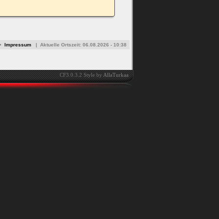
•
Impressum
|
Aktuelle Ortszeit:
06.08.2026 - 10:38
CF3.0.3.2 Style by
AllaTurkaa