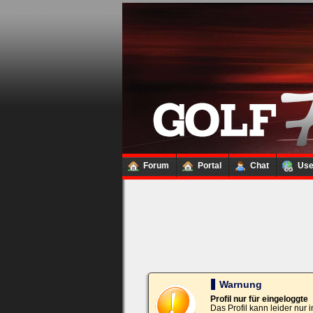
Loginbox
Trage
bitte
in
die
nachfolgenden
Felder
Deinen
Benutzernamen
und
Kennwort
Forum
Portal
Chat
Us
ein,
um
Dich
einzuloggen.
Username:
Passwort:
Warnung
Profil nur für eingeloggte
Das Profil kann leider nur
Bei jedem Besuch