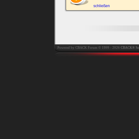
automatisch einloggen.
schließen
Onlinestatus verstec
Powered by CBACK Forum © 1999 - 2026
CBACK® So
Ich habe mein Passwort
vergessen
|
Registrieren