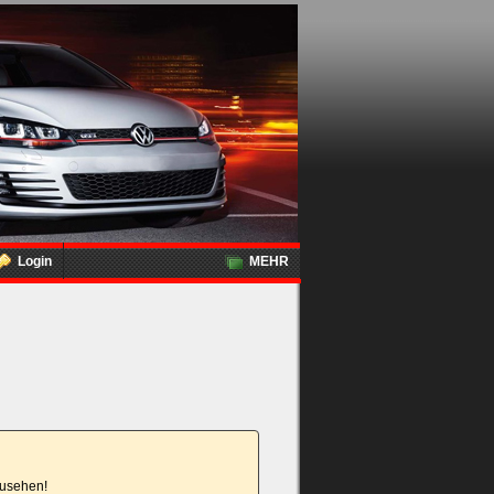
Login
MEHR
nzusehen!