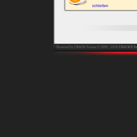
automatisch einloggen.
schließen
Onlinestatus verstec
Powered by CBACK Forum © 1999 - 2026
CBACK® So
Ich habe mein Passwort
vergessen
|
Registrieren