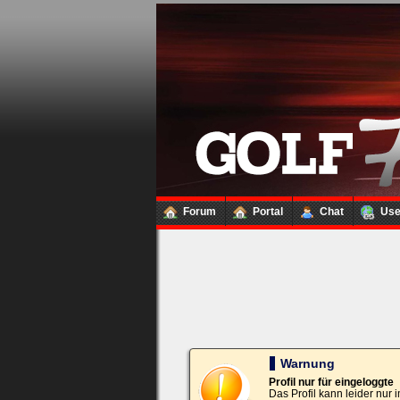
Loginbox
Trage
bitte
in
die
nachfolgenden
Felder
Deinen
Benutzernamen
und
Kennwort
Forum
Portal
Chat
Us
ein,
um
Dich
einzuloggen.
Username:
Passwort:
Warnung
Profil nur für eingeloggte
Das Profil kann leider nur
Bei jedem Besuch