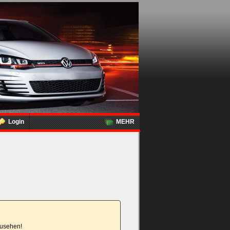
Login
MEHR
nzusehen!