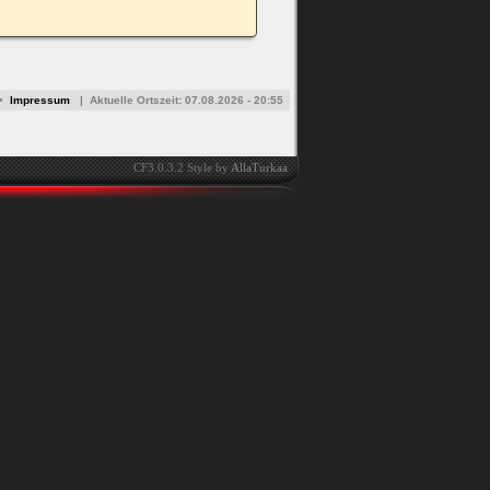
•
Impressum
|
Aktuelle Ortszeit:
07.08.2026 - 20:55
CF3.0.3.2 Style by
AllaTurkaa