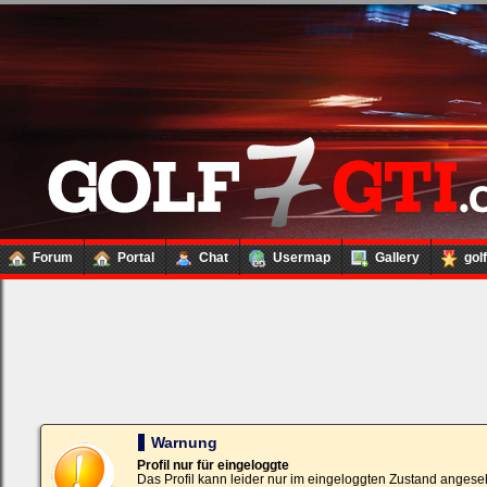
Forum
Portal
Chat
Usermap
Gallery
gol
Loginbox
Trage
bitte
in
die
nachfolgenden
Felder
Deinen
Warnung
Benutzernamen
und
Profil nur für eingeloggte
Kennwort
Das Profil kann leider nur im eingeloggten Zustand angese