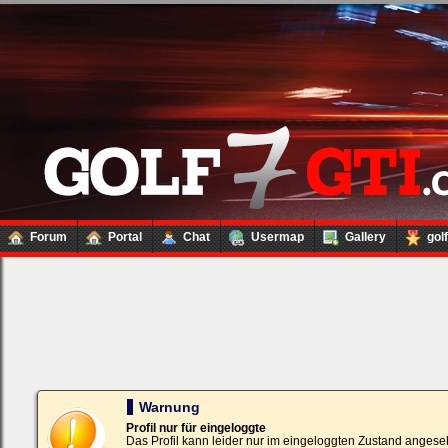
Forum
Portal
Chat
Usermap
Gallery
gol
Loginbox
Trage
bitte
in
die
nachfolgenden
Felder
Deinen
Warnung
Benutzernamen
und
Profil nur für eingeloggte
Kennwort
Das Profil kann leider nur im eingeloggten Zustand angese