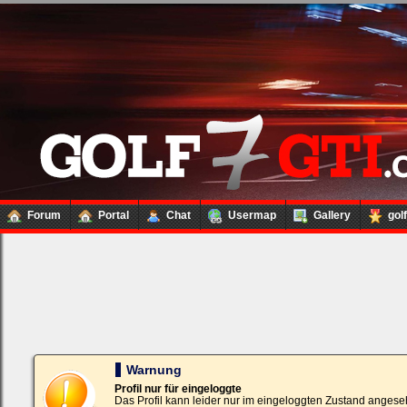
Forum
Portal
Chat
Usermap
Gallery
gol
Loginbox
Trage
bitte
in
die
nachfolgenden
Felder
Deinen
Warnung
Benutzernamen
und
Profil nur für eingeloggte
Kennwort
Das Profil kann leider nur im eingeloggten Zustand angese