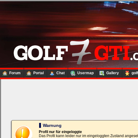
Forum
Portal
Chat
Usermap
Gallery
gol
Loginbox
Trage
bitte
in
die
nachfolgenden
Felder
Deinen
Warnung
Benutzernamen
und
Profil nur für eingeloggte
Kennwort
Das Profil kann leider nur im eingeloggten Zustand angese