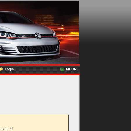
Login
MEHR
nzusehen!