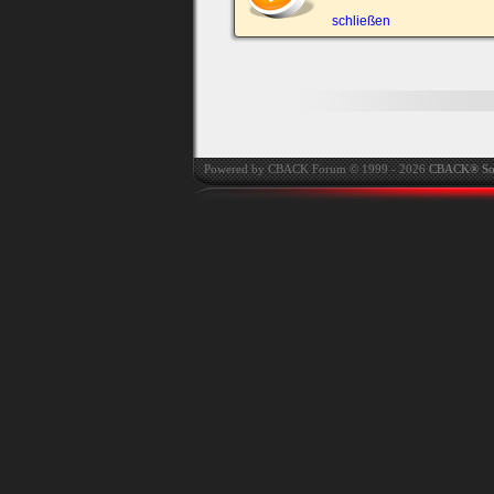
automatisch einloggen.
schließen
Onlinestatus verstec
Powered by CBACK Forum © 1999 - 2026
CBACK® So
Ich habe mein Passwort
vergessen
|
Registrieren