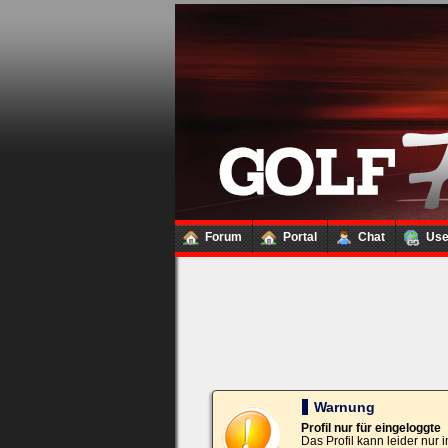
Loginbox
Trage
bitte
in
die
nachfolgenden
Felder
Deinen
Benutzernamen
und
Kennwort
Forum
Portal
Chat
Us
ein,
um
Dich
einzuloggen.
Username:
Passwort:
Warnung
Profil nur für eingeloggte
Das Profil kann leider nur
Bei jedem Besuch