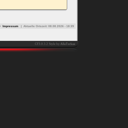
•
Impressum
|
Aktuelle Ortszeit:
08.08.2026 - 18:39
CF3.0.3.2 Style by
AllaTurkaa