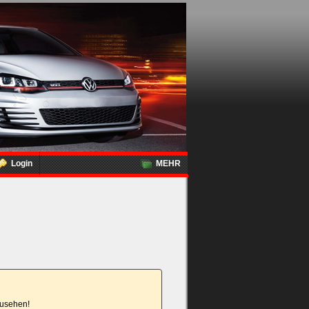
Login
MEHR
nzusehen!