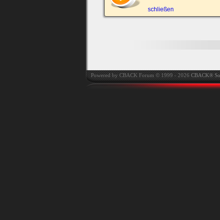
automatisch einloggen.
schließen
Onlinestatus verstec
Powered by CBACK Forum © 1999 - 2026
CBACK® So
Ich habe mein Passwort
vergessen
|
Registrieren