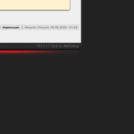
•
Impressum
|
Aktuelle Ortszeit:
08.08.2026 - 01:28
CF3.0.3.2 Style by
AllaTurkaa