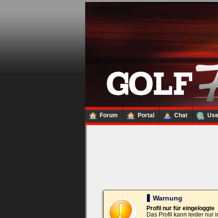
Loginbox
Trage
bitte
in
die
nachfolgenden
Felder
Deinen
Benutzernamen
und
Kennwort
Forum
Portal
Chat
Us
ein,
um
Dich
einzuloggen.
Username:
Passwort:
Warnung
Profil nur für eingeloggte
Das Profil kann leider nur
Bei jedem Besuch