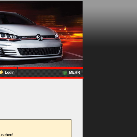
Login
MEHR
nzusehen!