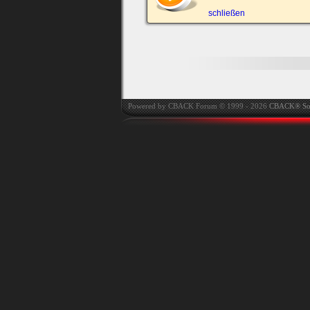
automatisch einloggen.
schließen
Onlinestatus verstec
Powered by CBACK Forum © 1999 - 2026
CBACK® So
Ich habe mein Passwort
vergessen
|
Registrieren