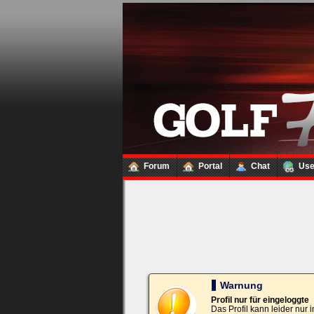
Loginbox
Trage
bitte
in
die
nachfolgenden
Felder
Deinen
Benutzernamen
und
Kennwort
Forum
Portal
Chat
Us
ein,
um
Dich
einzuloggen.
Username:
Passwort:
Warnung
Profil nur für eingeloggte
Das Profil kann leider nur
Bei jedem Besuch