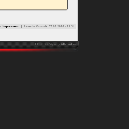
•
Impressum
|
Aktuelle Ortszeit:
07.08.2026 - 21:34
CF3.0.3.2 Style by
AllaTurkaa