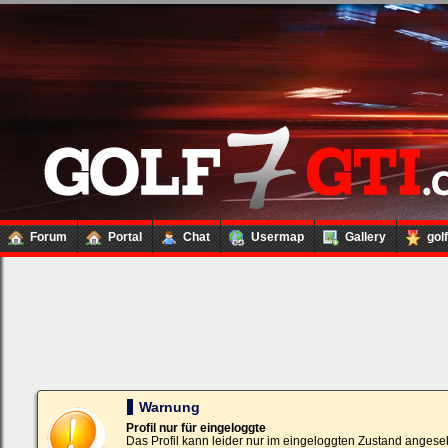
Forum
Portal
Chat
Usermap
Gallery
gol
Loginbox
Trage
bitte
in
die
nachfolgenden
Felder
Deinen
Warnung
Benutzernamen
und
Profil nur für eingeloggte
Kennwort
Das Profil kann leider nur im eingeloggten Zustand angese