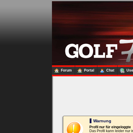
Loginbox
Trage
bitte
in
die
nachfolgenden
Felder
Deinen
Benutzernamen
und
Kennwort
Forum
Portal
Chat
Us
ein,
um
Dich
einzuloggen.
Username:
Passwort:
Warnung
Profil nur für eingeloggte
Das Profil kann leider nur
Bei jedem Besuch