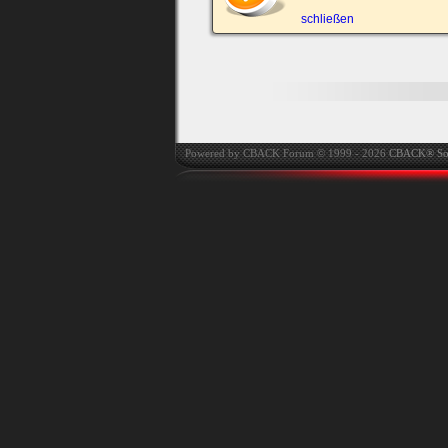
automatisch einloggen.
schließen
Onlinestatus verstec
Powered by CBACK Forum © 1999 - 2026
CBACK® So
Ich habe mein Passwort
vergessen
|
Registrieren