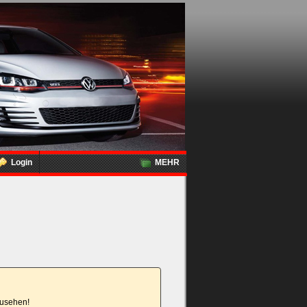
Login
MEHR
nzusehen!