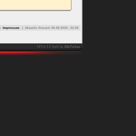
•
Impressum
|
Aktuelle Ortszeit:
06.08.2026 - 22:55
CF3.0.3.2 Style by
AllaTurkaa