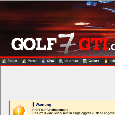
Forum
Portal
Chat
Usermap
Gallery
gol
Loginbox
Trage
bitte
in
die
nachfolgenden
Felder
Deinen
Warnung
Benutzernamen
und
Profil nur für eingeloggte
Kennwort
Das Profil kann leider nur im eingeloggten Zustand angese