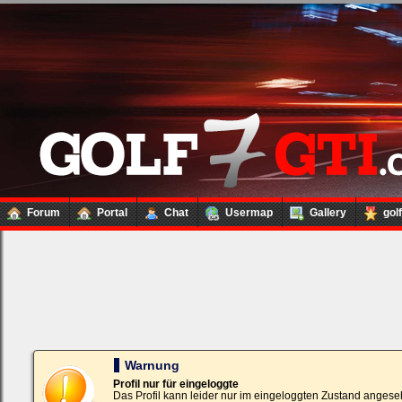
Forum
Portal
Chat
Usermap
Gallery
gol
Loginbox
Trage
bitte
in
die
nachfolgenden
Felder
Deinen
Warnung
Benutzernamen
und
Profil nur für eingeloggte
Kennwort
Das Profil kann leider nur im eingeloggten Zustand angese