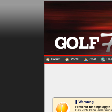
Loginbox
Trage
bitte
in
die
nachfolgenden
Felder
Deinen
Benutzernamen
und
Kennwort
Forum
Portal
Chat
Us
ein,
um
Dich
einzuloggen.
Username:
Passwort:
Warnung
Profil nur für eingeloggte
Das Profil kann leider nur
Bei jedem Besuch