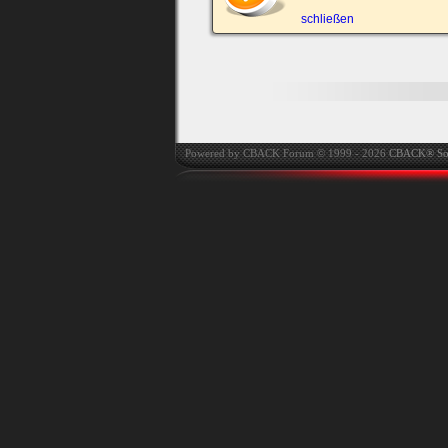
automatisch einloggen.
schließen
Onlinestatus verstec
Powered by CBACK Forum © 1999 - 2026
CBACK® So
Ich habe mein Passwort
vergessen
|
Registrieren