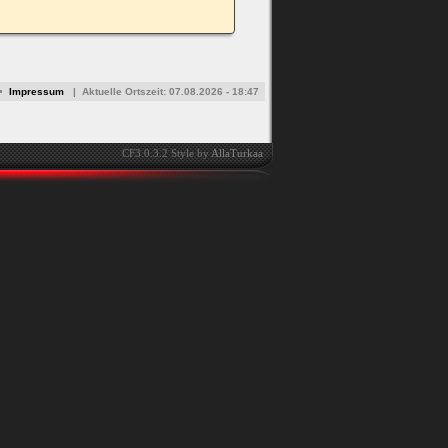
•
Impressum
|
Aktuelle Ortszeit:
07.08.2026 - 18:47
CF3.0.3.2 Style by
AllaTurkaa