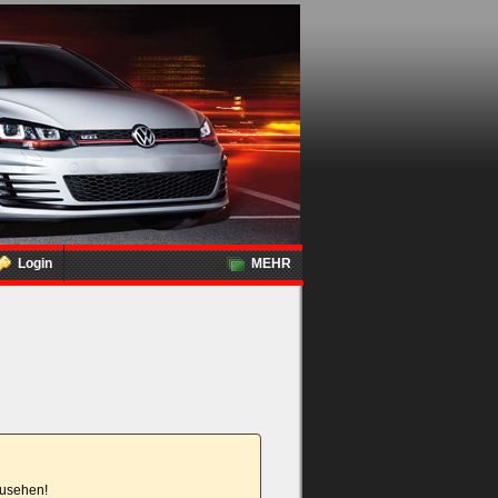
Login
MEHR
nzusehen!