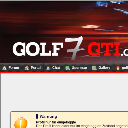
Forum
Portal
Chat
Usermap
Gallery
gol
Loginbox
Trage
bitte
in
die
nachfolgenden
Felder
Deinen
Warnung
Benutzernamen
und
Profil nur für eingeloggte
Kennwort
Das Profil kann leider nur im eingeloggten Zustand angese