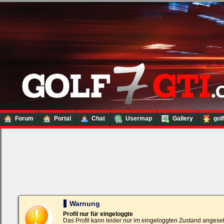
Forum
Portal
Chat
Usermap
Gallery
gol
Loginbox
Trage
bitte
in
die
nachfolgenden
Felder
Deinen
Warnung
Benutzernamen
und
Profil nur für eingeloggte
Kennwort
Das Profil kann leider nur im eingeloggten Zustand angese