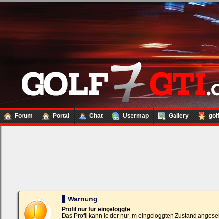
Forum
Portal
Chat
Usermap
Gallery
gol
Loginbox
Trage
bitte
in
die
nachfolgenden
Felder
Deinen
Warnung
Benutzernamen
und
Profil nur für eingeloggte
Kennwort
Das Profil kann leider nur im eingeloggten Zustand angese