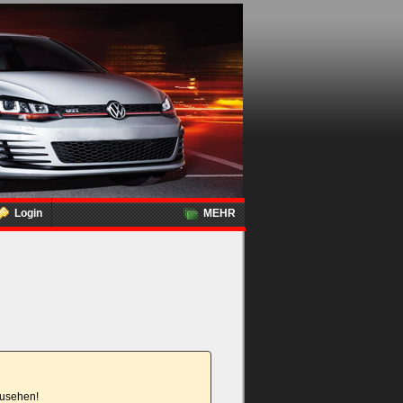
Login
MEHR
nzusehen!