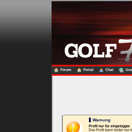
Loginbox
Trage
bitte
in
die
nachfolgenden
Felder
Deinen
Benutzernamen
und
Kennwort
Forum
Portal
Chat
Us
ein,
um
Dich
einzuloggen.
Username:
Passwort:
Warnung
Profil nur für eingeloggte
Das Profil kann leider nur
Bei jedem Besuch