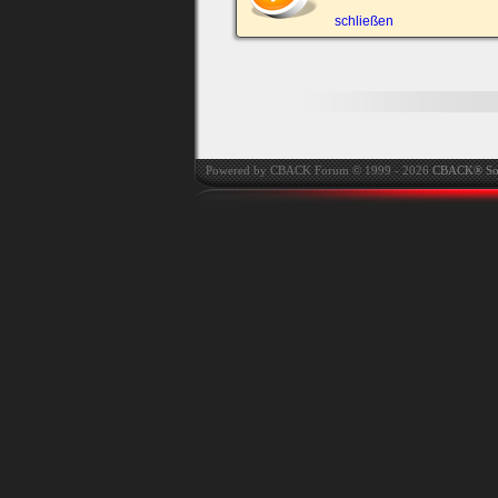
automatisch einloggen.
schließen
Onlinestatus verstec
Powered by CBACK Forum © 1999 - 2026
CBACK® So
Ich habe mein Passwort
vergessen
|
Registrieren