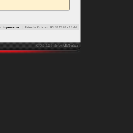
•
Impressum
|
Aktuelle Ortszeit:
09.08.2026 - 16:44
CF3.0.3.2 Style by
AllaTurkaa