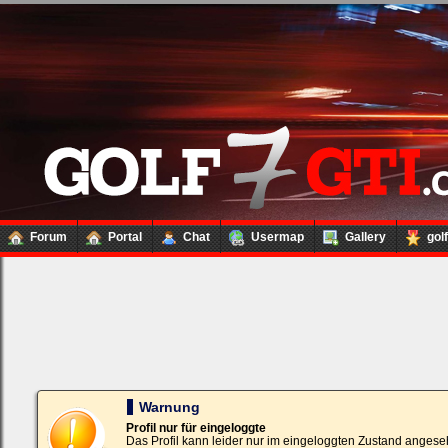
Forum
Portal
Chat
Usermap
Gallery
gol
Loginbox
Trage
bitte
in
die
nachfolgenden
Felder
Deinen
Warnung
Benutzernamen
und
Profil nur für eingeloggte
Kennwort
Das Profil kann leider nur im eingeloggten Zustand angese