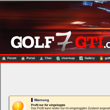
Forum
Portal
Chat
Usermap
Gallery
gol
Loginbox
Trage
bitte
in
die
nachfolgenden
Felder
Deinen
Warnung
Benutzernamen
und
Profil nur für eingeloggte
Kennwort
Das Profil kann leider nur im eingeloggten Zustand angese