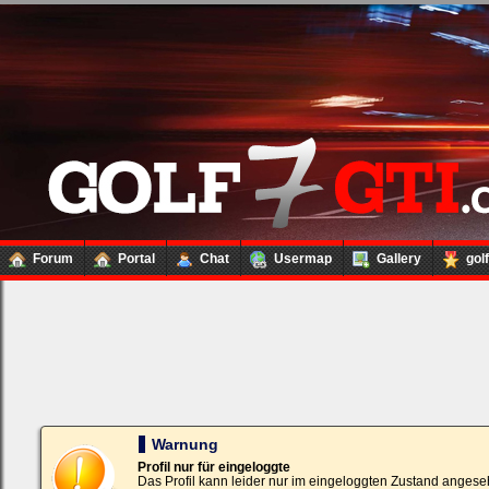
Forum
Portal
Chat
Usermap
Gallery
gol
Loginbox
Trage
bitte
in
die
nachfolgenden
Felder
Deinen
Warnung
Benutzernamen
und
Profil nur für eingeloggte
Kennwort
Das Profil kann leider nur im eingeloggten Zustand angese